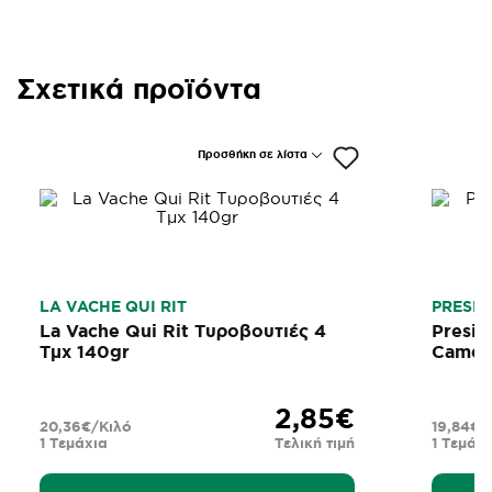
Σχετικά προϊόντα
Προσθήκη σε λίστα
LA VACHE QUI RIT
PRESID
La Vache Qui Rit Τυροβουτιές 4
Presid
Τμχ 140gr
Camem
2,85€
20,36€/Κιλό
19,84€/
1 Τεμάχια
Τελική τιμή
1 Τεμάχι