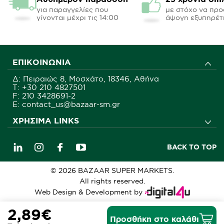
για παραγγελίες που
με στόχο να πρ
γίνονται μέχρι τις 14:00
άψογη εξυπηρέτ
ΕΠΙΚΟΙΝΩΝΊΑ
Δ: Πειραιώς 8, Μοσχάτο, 18346, Αθήνα
Τ:
+30 210 4827501
F: 210 3428691-2
E: contact_us@bazaar-sm.gr
ΧΡΉΣΙΜΑ LINKS
BACK TO TOP
© 2026 BAZAAR SUPER MARKETS.
All rights reserved.
Web Design & Development by
2,89€
Προσθήκη στο καλάθι