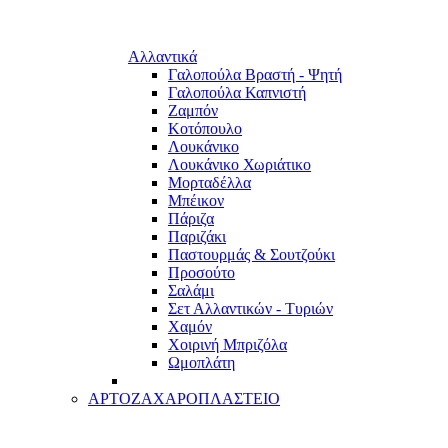
Αλλαντικά
Γαλοπούλα Βραστή - Ψητή
Γαλοπούλα Καπνιστή
Ζαμπόν
Κοτόπουλο
Λουκάνικο
Λουκάνικο Χωριάτικο
Μορταδέλλα
Μπέικον
Πάριζα
Παριζάκι
Παστουρμάς & Σουτζούκι
Προσούτο
Σαλάμι
Σετ Αλλαντικών - Τυριών
Χαμόν
Χοιρινή Μπριζόλα
Ωμοπλάτη
ΑΡΤΟΖΑΧΑΡΟΠΛΑΣΤΕΙΟ