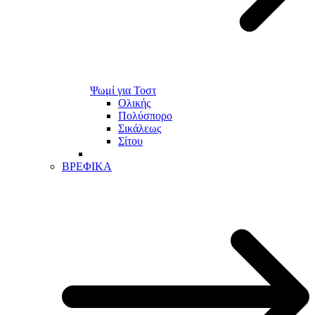
Ψωμί για Τοστ
Ολικής
Πολύσπορο
Σικάλεως
Σίτου
ΒΡΕΦΙΚΑ