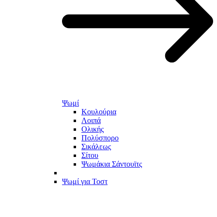
Ψωμί
Κουλούρια
Λοιπά
Ολικής
Πολύσπορο
Σικάλεως
Σίτου
Ψωμάκια Σάντουϊτς
Ψωμί για Τοστ