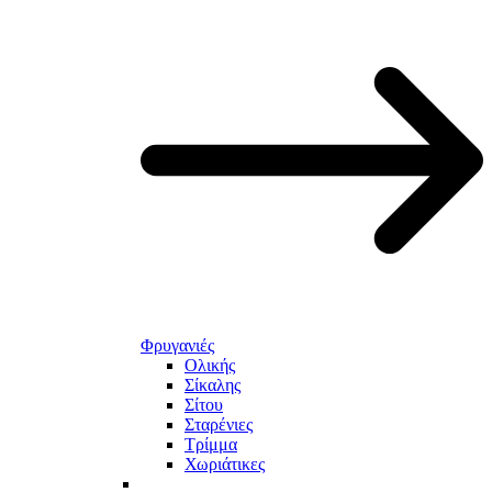
Φρυγανιές
Ολικής
Σίκαλης
Σίτου
Σταρένιες
Τρίμμα
Χωριάτικες