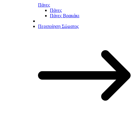
Πάνες
Πάνες
Πάνες Βρακάκι
Περιποίηση Σώματος