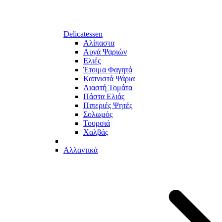
Delicatessen
Αλίπαστα
Αυγά Ψαριών
Ελιές
Έτοιμα Φαγητά
Καπνιστά Ψάρια
Λιαστή Τομάτα
Πάστα Ελιάς
Πιπεριές Ψητές
Σολωμός
Τουρσιά
Χαλβάς
Αλλαντικά