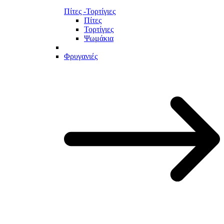
Πίτες -Τορτίγιες
Πίτες
Τορτίγιες
Ψωμάκια
Φρυγανιές