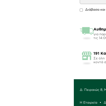
Διάβασα και
Αυθημ
για παρ
τις 14:
191 Κ
Σε όλη 
κοντά 
Δ: Πειραιώς 8,
Η Εταιρεία
Δ