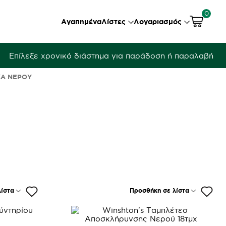
0
Αγαπημένα
Λίστες
Λογαριασμός
Επίλεξε χρονικό διάστημα για παράδοση ή παραλαβή
Ά ΝΕΡΟΎ
ίστα
Προσθήκη σε λίστα