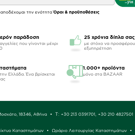
 αποδέχομαι την ενότητα
Όροι & προϋποθέσεις
ερόν παράδοση
25 χρόνια δίπλα σας
αγγελίες που γίνονται μέχρι
με στόχο να προσφέρο
00
εξυπηρέτηση
αταστήματα
1.000+ προϊόντα
την Ελλάδα. Ένα βρίσκεται
μόνο στα BAZAAR
σας
Τ:
,
 Μοσχάτο, 18346, Αθήνα
+30 213 0391701
+30 210 4827501
ίκτυο Καταστημάτων
Ωράριο Λειτουργίας Καταστημάτων