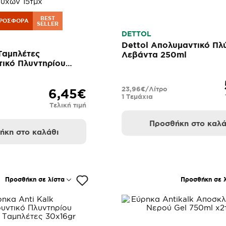
BEST
ΡΟΣΦΟΡΆ
SELLER
DETTOL
Dettol Απολυμαντικό Πλ
Ταμπλέτες
Λεβάντα 250ml
ικό Πλυντηρίου
χ
23,96€/Λίτρο
6,45€
1 Τεμάχια
Τελική τιμή
Προσθήκη στο καλά
ήκη στο καλάθι
Προσθήκη σε λίστα
Προσθήκη σε λ