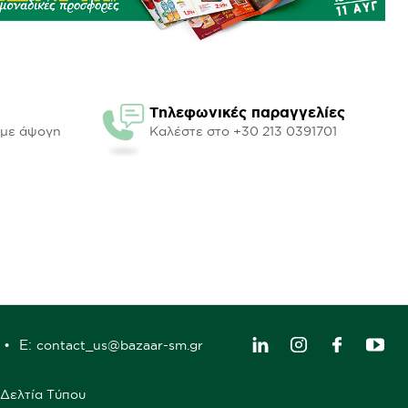
Τηλεφωνικές παραγγελίες
υμε άψογη
Καλέστε στο +30 213 0391701
E:
contact_us@bazaar-sm.gr
Δελτία Τύπου