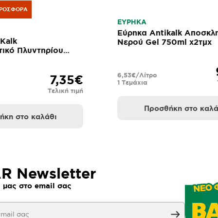
ΡΟΣΦΟΡΆ
ΕΥΡΗΚΑ
Εύρηκα Antikalk Αποσκλ
Kalk
Νερού Gel 750ml x2τμχ
ικό Πλυντηρίου
αμπλέτες 30x16gr
6,53€/Λίτρο
7,35€
1 Τεμάχια
Τελική τιμή
Προσθήκη στο καλά
ήκη στο καλάθι
 Newsletter
 μας στο email σας