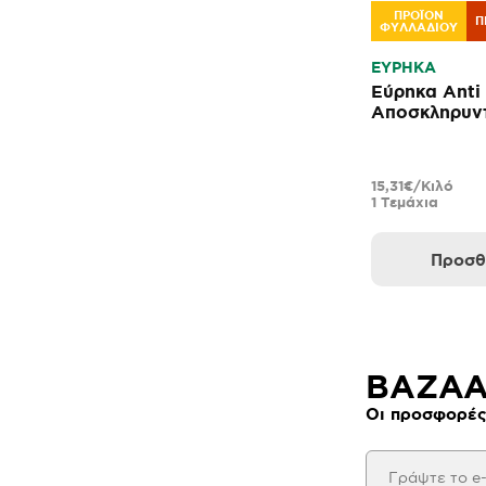
ΠΡΟΪΟΝ
Π
ΦΥΛΛΑΔΙΟΥ
ΕΥΡΗΚΑ
Εύρηκα Anti 
Αποσκληρυντ
Ρούχων σε Τ
15,31€/Κιλό
1 Τεμάχια
Προσθ
BAZAAR
Οι προσφορές