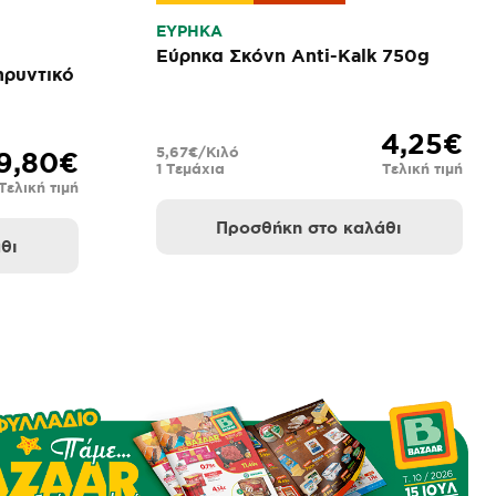
ΕΥΡΗΚΑ
Εύρηκα Σκόνη Anti-Kalk 750g
ηρυντικό
4,25€
5,67€/Κιλό
9,80€
1 Τεμάχια
Τελική τιμή
Τελική τιμή
Προσθήκη στο καλάθι
θι