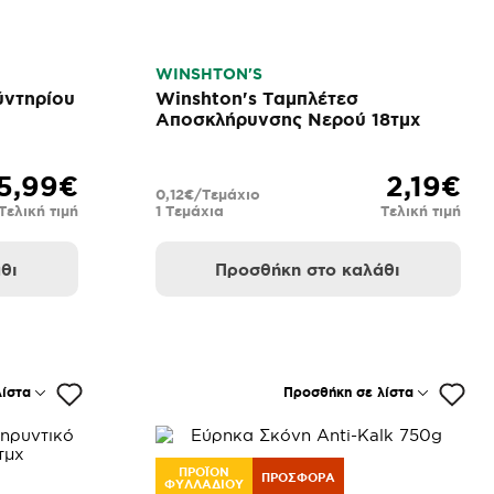
WINSHTON'S
ύντηρίου
Winshton's Ταμπλέτεσ
Αποσκλήρυνσης Νερού 18τμχ
5,99€
2,19€
0,12€/Τεμάχιο
Τελική τιμή
1 Τεμάχια
Τελική τιμή
θι
Προσθήκη στο καλάθι
ίστα
Προσθήκη σε λίστα
ΠΡΟΪΟΝ
ΠΡΟΣΦΟΡΆ
ΦΥΛΛΑΔΙΟΥ