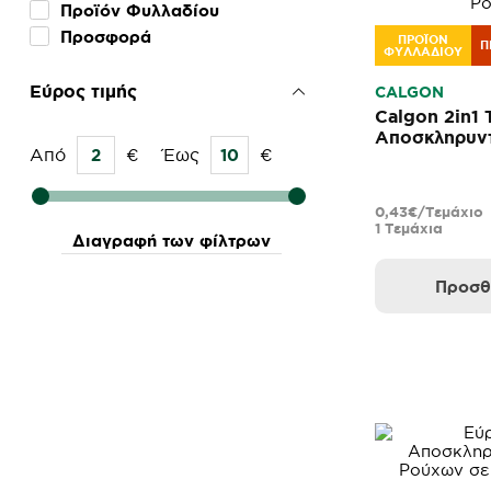
Προϊόν Φυλλαδίου
Προσφορά
ΠΡΟΪΟΝ
Π
ΦΥΛΛΑΔΙΟΥ
Εύρος τιμής
CALGON
Calgon 2in1 
Αποσκληρυντ
Από
€
Έως
€
Ρούχων 15τμ
0,43€/Τεμάχιο
1 Τεμάχια
Διαγραφή των φίλτρων
Προσθ