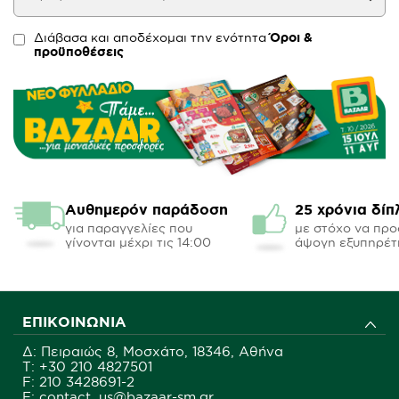
Διάβασα και αποδέχομαι την ενότητα
Όροι &
προϋποθέσεις
Αυθημερόν παράδοση
25 χρόνια δίπ
για παραγγελίες που
με στόχο να πρ
γίνονται μέχρι τις 14:00
άψογη εξυπηρέτ
ΕΠΙΚΟΙΝΩΝΊΑ
Δ: Πειραιώς 8, Μοσχάτο, 18346, Αθήνα
Τ:
+30 210 4827501
F: 210 3428691-2
E: contact_us@bazaar-sm.gr