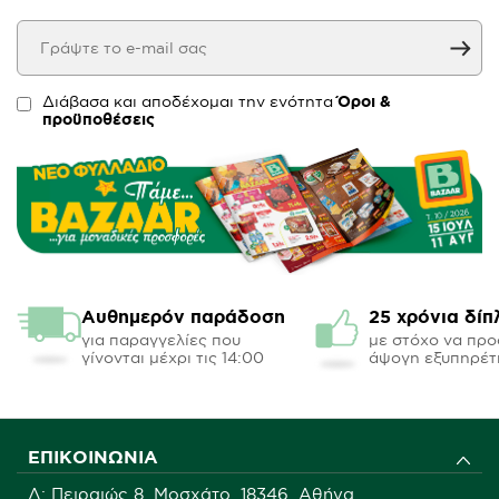
Διάβασα και αποδέχομαι την ενότητα
Όροι &
προϋποθέσεις
Αυθημερόν παράδοση
25 χρόνια δίπ
για παραγγελίες που
με στόχο να πρ
γίνονται μέχρι τις 14:00
άψογη εξυπηρέτ
ΕΠΙΚΟΙΝΩΝΊΑ
Δ: Πειραιώς 8, Μοσχάτο, 18346, Αθήνα