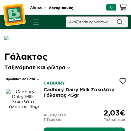
0
Λίστες
Λογαριασμός
Γάλακτος
Ταξινόμηση και φίλτρα
Προσθήκη σε λίστα
CADBURY
Cadbury Dairy Milk Σοκολάτα
Γάλακτος 45gr
2,03€
45,11€/Κιλό
1 Τεμάχια
Τελική τιμή