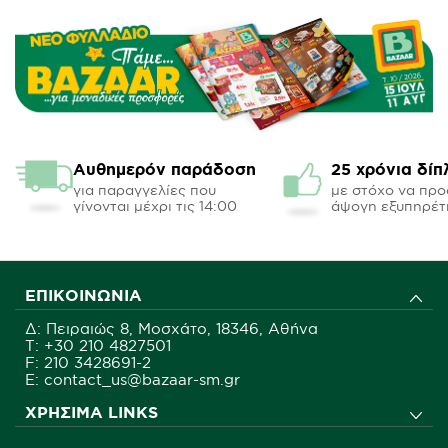
Αυθημερόν παράδοση
25 χρόνια δίπ
για παραγγελίες που
με στόχο να πρ
γίνονται μέχρι τις 14:00
άψογη εξυπηρέτ
ΕΠΙΚΟΙΝΩΝΊΑ
Δ: Πειραιώς 8, Μοσχάτο, 18346, Αθήνα
Τ:
+30 210 4827501
F: 210 3428691-2
E: contact_us@bazaar-sm.gr
ΧΡΉΣΙΜΑ LINKS