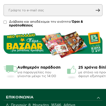
Διάβασα και αποδέχομαι την ενότητα
Όροι &
προϋποθέσεις
Αυθημερόν παράδοση
25 χρόνια δίπ
για παραγγελίες που
με στόχο να πρ
γίνονται μέχρι τις 14:00
άψογη εξυπηρέτ
ΕΠΙΚΟΙΝΩΝΊΑ
Δ: Πειραιώς 8, Μοσχάτο, 18346, Αθήνα