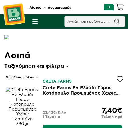
0
Λίστες
Λογαριασμός
Λοιπά
Ταξινόμηση και φίλτρα
Προσθήκη σε λίστα
CRETA FARMS
Creta Farms Εν Ελλάδι Γύρος
Κοτόπουλο Προψημένος Χωρίς
Γλουτένη 330gr
7,40€
22,42€/Κιλό
1 Τεμάχια
Τελική τιμή