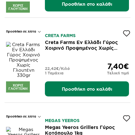
Προσθήκη στο καλάθι
ΧΩΡΊΣ
ΓΛΟΥΤΈΝΗ
Προσθήκη σε λίστα
CRETA FARMS
Creta Farms Εν Ελλάδι Γύρος
Χοιρινό Προψημένος Χωρίς
Γλουτένη 330gr
7,40€
22,42€/Κιλό
1 Τεμάχια
Τελική τιμή
ΧΩΡΊΣ
Προσθήκη στο καλάθι
ΓΛΟΥΤΈΝΗ
Προσθήκη σε λίστα
MEGAS YEEROS
Megas Yeeros Grillers Γύρος
Κοτόπουλο 1kg