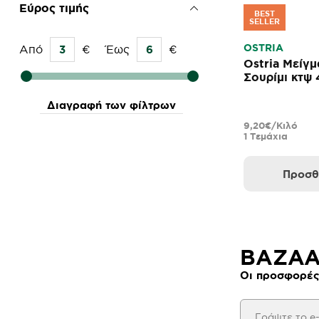
Εύρος τιμής
BEST
SELLER
OSTRIA
Από
€
Έως
€
Ostria Μείγ
Σουρίμι κτψ
Διαγραφή των φίλτρων
9,20€/Κιλό
1 Τεμάχια
Προσθ
BAZAAR
Οι προσφορές