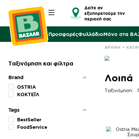
Δείτε αν
εξυπηρετούμε την
περιοχή σας
Προσφορές
Φυλλάδιο
Μόνο στα B
ΑΡΧΙΚΉ
ΚΑΤΑ
Ταξινόμηση και φίλτρα
Λοιπά
Brand
OSTRIA
Ταξινόμηση:
ΚΟΚΤΕΪΛ
Tags
BestSeller
FoodService