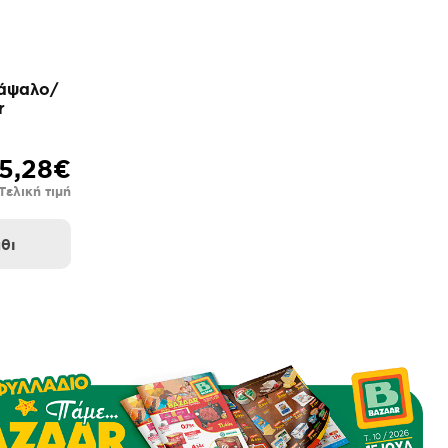
άψαλο/
r
5,28€
Τελική τιμή
θι