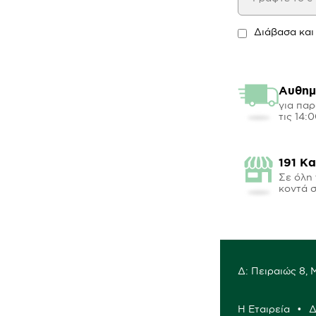
Διάβασα και
Αυθημ
για παρ
τις 14:
191 Κ
Σε όλη 
κοντά 
Δ: Πειραιώς 8,
Η Εταιρεία
Δ