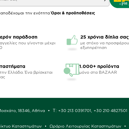
 αποδέχομαι την ενότητα
Όροι & προϋποθέσεις
ερόν παράδοση
25 χρόνια δίπλα σας
αγγελίες που γίνονται μέχρι
με στόχο να προσφέρο
00
εξυπηρέτηση
αταστήματα
1.000+ προϊόντα
την Ελλάδα. Ένα βρίσκεται
μόνο στα BAZAAR
σας
Τ:
,
 Μοσχάτο, 18346, Αθήνα
+30 213 0391701
+30 210 4827501
ίκτυο Καταστημάτων
Ωράριο Λειτουργίας Καταστημάτων