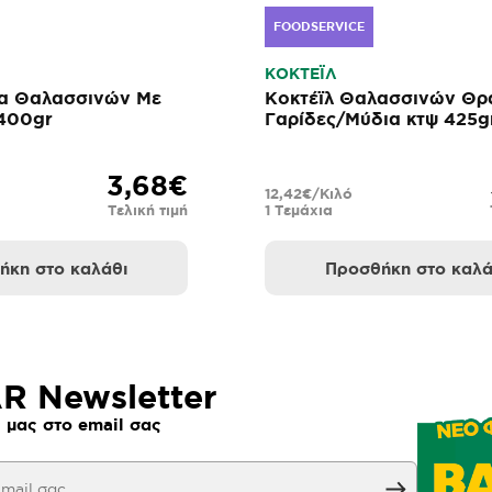
FOODSERVICE
ΚΟΚΤΕΪΛ
μα Θαλασσινών Με
Κοκτέϊλ Θαλασσινών Θρ
 400gr
Γαρίδες/Μύδια κτψ 425g
3,68€
12,42€/Κιλό
Τελική τιμή
1 Τεμάχια
ήκη στο καλάθι
Προσθήκη στο καλά
 Newsletter
 μας στο email σας