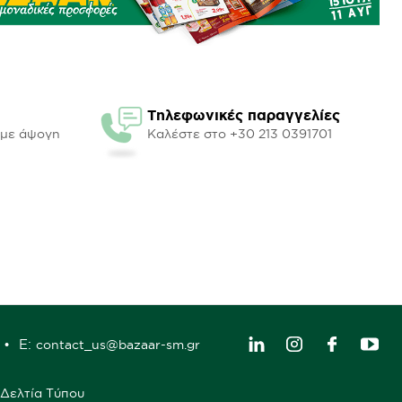
Τηλεφωνικές παραγγελίες
υμε άψογη
Καλέστε στο +30 213 0391701
E:
contact_us@bazaar-sm.gr
Δελτία Τύπου