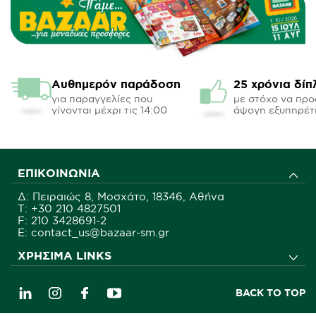
Αυθημερόν παράδοση
25 χρόνια δίπ
για παραγγελίες που
με στόχο να πρ
γίνονται μέχρι τις 14:00
άψογη εξυπηρέτ
ΕΠΙΚΟΙΝΩΝΊΑ
Δ: Πειραιώς 8, Μοσχάτο, 18346, Αθήνα
Τ:
+30 210 4827501
F: 210 3428691-2
E: contact_us@bazaar-sm.gr
ΧΡΉΣΙΜΑ LINKS
BACK TO TOP