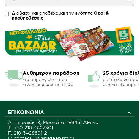
Διάβασα και αποδέχομαι την ενότητα
Όροι &
προϋποθέσεις
Αυθημερόν παράδοση
25 χρόνια δίπ
για παραγγελίες που
με στόχο να πρ
γίνονται μέχρι τις 14:00
άψογη εξυπηρέτ
ΕΠΙΚΟΙΝΩΝΊΑ
Δ: Πειραιώς 8, Μοσχάτο, 18346, Αθήνα
Τ:
+30 210 4827501
F: 210 3428691-2
E: contact_us@bazaar-sm.gr