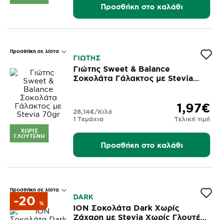
Προσθήκη στο καλάθι
Προσθήκη σε λίστα
ΓΙΩΤΗΣ
Γιώτης Sweet & Balance
Σοκολάτα Γάλακτος με Stevia
70gr
1,97€
28,14€/Κιλό
1 Τεμάχια
Τελική τιμή
ΧΩΡΊΣ
ΓΛΟΥΤΈΝΗ
Προσθήκη στο καλάθι
Προσθήκη σε λίστα
DARK
-20
%
ΙΟΝ Σοκολάτα Dark Χωρίς
Ζάχαρη με Stevia Χωρίς Γλουτένη