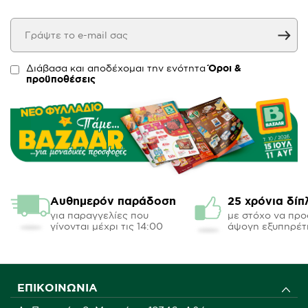
Διάβασα και αποδέχομαι την ενότητα
Όροι &
προϋποθέσεις
Αυθημερόν παράδοση
25 χρόνια δίπ
για παραγγελίες που
με στόχο να πρ
γίνονται μέχρι τις 14:00
άψογη εξυπηρέτ
ΕΠΙΚΟΙΝΩΝΊΑ