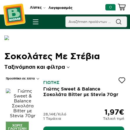
0
Λίστες
Λογαριασμός
Σοκολάτες Με Στέβια
Ταξινόμηση και φίλτρα
Προσθήκη σε λίστα
ΓΙΩΤΗΣ
Γιώτης Sweet & Balance
Σοκολάτα Bitter με Stevia 70gr
1,97€
28,14€/Κιλό
1 Τεμάχια
Τελική τιμή
ΧΩΡΊΣ
ΓΛΟΥΤΈΝΗ