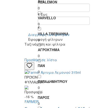
Από
REALEMON
0
€
Έως
VARVELLO
0
€
VILLA TREBIANNA
Διαγραφή των φίλτρων
Εφαρμογή φίλτρων
0
Ταξινόμηση και φίλτρα
ΑΓΡΟΚΤΗΜΑ
0
Προσθήκη σε λίστα
ΠΑΝ
0
ΠΡΟΪΟΝ
ΠΑΠΑΔΗΜΗΤΡΙΟΥ
ΦΥΛΛΑΔΙΟΥ
0
Προσφορά
-16
%
ΠΑΡΟΣ
FARMER
0