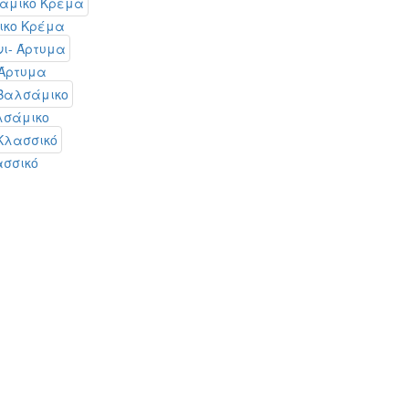
ικο Κρέμα
 Άρτυμα
λσάμικο
ασσικό