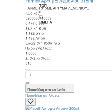
Farmer Άρτυμα Λεμονιού 315ml
ΤΟΠ
FARMER 315ML ΑΡΤΥΜΑ ΛΕΜΟΝΙΟΥ..
0
Κωδικός:
5208086418039
ΩΜΕΓΑ
0,47€
0,56€
Τελική τιμή
0
1 Τεμάχια
1,49€/Λίτρο
Ελάχιστη ποσότητα
Παραγγελίας:
1.0000
Συσκευασίας:
315
Προσθήκη στο καλάθι
Προσθήκη σε λίστα