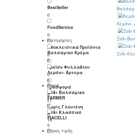
BestSeller
Βαλσάμ
0
Λεμόνι-
FoodService
0
Ξύδι Βα
Κατηγορίες
Αποκλειστικά Προϊόντα
Βαλσάμικο Κρέμα
Ξύδι Κλ
0
8
Προϊόν Φυλλαδίου
Λεμόνι- Άρτυμα
0
6
Brand
Προσφορά
Ξύδι Βαλσάμικο
0
FARMER
11
0
Χωρίς Γλουτένη
Ξύδι Κλασσικό
0
PIACELLI
18
0
Εύρος τιμής