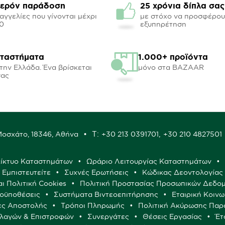
ερόν παράδοση
25 χρόνια δίπλα σας
αγγελίες που γίνονται μέχρι
με στόχο να προσφέρο
00
εξυπηρέτηση
αταστήματα
1.000+ προϊόντα
την Ελλάδα. Ένα βρίσκεται
μόνο στα BAZAAR
σας
Τ:
,
 Μοσχάτο, 18346, Αθήνα
+30 213 0391701
+30 210 4827501
ίκτυο Καταστημάτων
Ωράριο Λειτουργίας Καταστημάτων
ς Εμπιστευτείτε
Συχνές Ερωτήσεις
Κώδικας Δεοντολογίας
αι Πολιτική Cookies
Πολιτική Προστασίας Προσωπικών Δεδο
ροϋποθέσεις
Συστήματα Βιντεοεπιτήρησης
Εταιρική Κοινω
ες Αποστολής
Τρόποι Πληρωμής
Πολιτική Ακύρωσης Παρ
λλαγών & Επιστροφών
Συνεργάτες
Θέσεις Εργασίας
Έτ