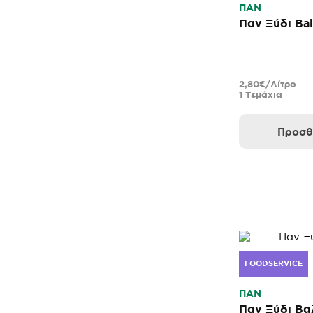
ΠΑΝ
Παν Ξύδι Bal
2,80€/Λίτρο
1 Τεμάχια
Προσθ
FOODSERVICE
ΠΑΝ
Παν Ξύδι Βα