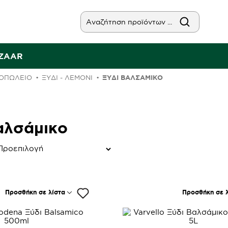
AZAAR
ΟΠΩΛΕΙΟ
ΞΎΔΙ - ΛΕΜΌΝΙ
ΞΎΔΙ ΒΑΛΣΆΜΙΚΟ
αλσάμικο
Προσθήκη σε λίστα
Προσθήκη σε λ