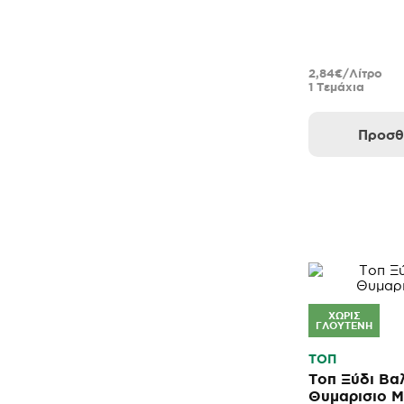
2,84€/Λίτρο
1 Τεμάχια
Προσθ
ΧΩΡΊΣ
ΓΛΟΥΤΈΝΗ
ΤΟΠ
Τοπ Ξύδι Βα
Θυμαρισιο Μ