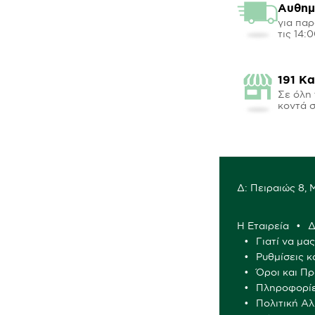
Αυθημ
για παρ
τις 14:
191 Κ
Σε όλη 
κοντά 
Δ: Πειραιώς 8,
Η Εταιρεία
Δ
Γιατί να μα
Ρυθμίσεις κ
Όροι και Π
Πληροφορί
Πολιτική Α