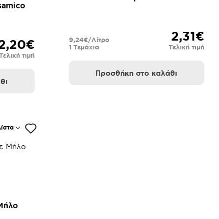
samico
2,31€
9,24€/Λίτρο
2,20€
1 Τεμάχια
Τελική τιμή
Τελική τιμή
Προσθήκη στο καλάθι
θι
ίστα
Μήλο