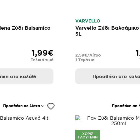
VARVELLO
dena Ξύδι Balsamico
Varvello Ξύδι Βαλσάμικ
5L
1,99€
1
2,59€/Λίτρο
Τελική τιμή
1 Τεμάχια
ήκη στο καλάθι
Προσθήκη στο καλά
Προσθήκη σε λίστα
Προσθήκη σε λ
ΧΩΡΊΣ
ΓΛΟΥΤΈΝΗ