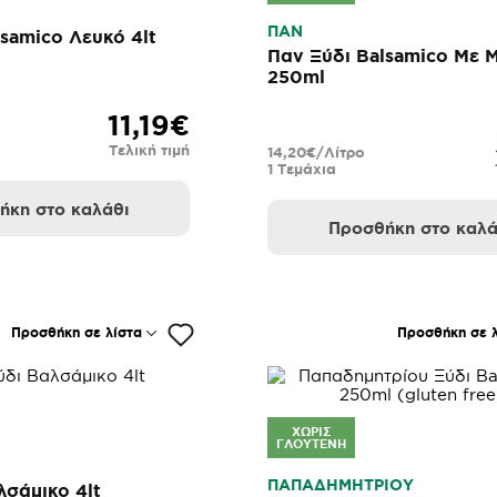
ΠΑΝ
samico Λευκό 4lt
Παν Ξύδι Balsamico Με Μ
250ml
11,19€
Τελική τιμή
14,20€/Λίτρο
1 Τεμάχια
ήκη στο καλάθι
Προσθήκη στο καλά
Προσθήκη σε λίστα
Προσθήκη σε λ
ΧΩΡΊΣ
ΓΛΟΥΤΈΝΗ
ΠΑΠΑΔΗΜΗΤΡΙΟΥ
λσάμικο 4lt