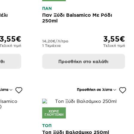
ΠΑΝ
έλι
Παν Ξύδι Balsamico Με Ρόδι
250ml
3,55€
3,55€
14,20€/Λίτρο
Τελική τιμή
1 Τεμάχια
Τελική τιμή
θι
Προσθήκη στο καλάθι
ίστα
Προσθήκη σε λίστα
ΧΩΡΊΣ
ΓΛΟΥΤΈΝΗ
ΤΟΠ
Τοπ Ξύδι Βαλσάμικο 250ml