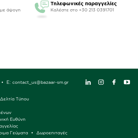
Τηλεφωνικές παραγγελίες
υμε άψογη
Καλέστε στο +30 213 0391701
E:
contact_us@bazaar-sm.gr
Δελτία Τύπου
μένων
νική Ευθύνη
αγγελίας
οιμα Γεύματα
Δωροεπιταγές