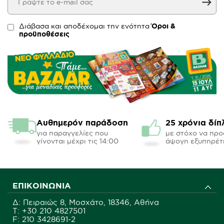
Διάβασα και αποδέχομαι την ενότητα
Όροι &
προϋποθέσεις
Αυθημερόν παράδοση
25 χρόνια δίπ
για παραγγελίες που
με στόχο να πρ
γίνονται μέχρι τις 14:00
άψογη εξυπηρέτ
ΕΠΙΚΟΙΝΩΝΊΑ
Δ: Πειραιώς 8, Μοσχάτο, 18346, Αθήνα
Τ:
+30 210 4827501
F: 210 3428691-2