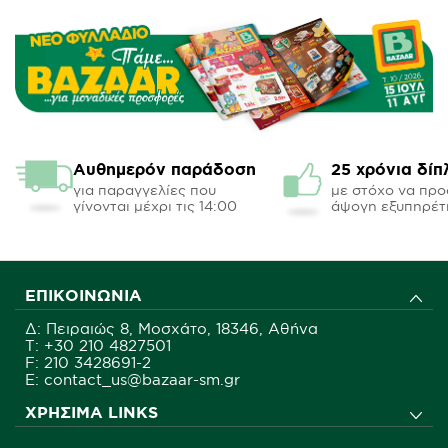
Αυθημερόν παράδοση
25 χρόνια δίπ
για παραγγελίες που
με στόχο να πρ
γίνονται μέχρι τις 14:00
άψογη εξυπηρέτ
ΕΠΙΚΟΙΝΩΝΊΑ
Δ: Πειραιώς 8, Μοσχάτο, 18346, Αθήνα
Τ:
+30 210 4827501
F: 210 3428691-2
E: contact_us@bazaar-sm.gr
ΧΡΉΣΙΜΑ LINKS