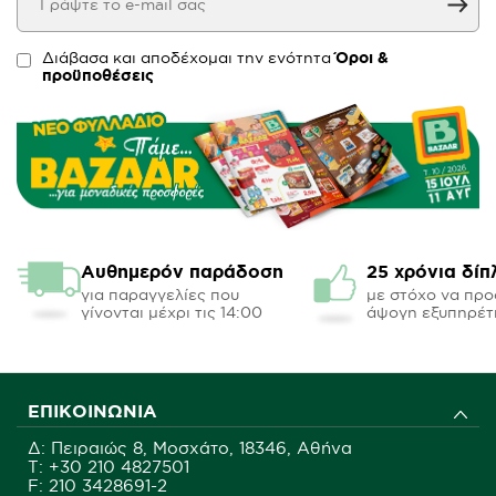
Διάβασα και αποδέχομαι την ενότητα
Όροι &
προϋποθέσεις
Αυθημερόν παράδοση
25 χρόνια δίπ
για παραγγελίες που
με στόχο να πρ
γίνονται μέχρι τις 14:00
άψογη εξυπηρέτ
ΕΠΙΚΟΙΝΩΝΊΑ
Δ: Πειραιώς 8, Μοσχάτο, 18346, Αθήνα
Τ:
+30 210 4827501
F: 210 3428691-2