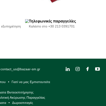
Τηλεφωνικές παραγγελίες
η εξυπηρέτηση
Καλέστε στο +30 213 0391701
:
contact_us@bazaar-sm.gr
ύπου
Γιατί να μας Εμπιστευτείτε
ατα Βιντεοεπιτήρησης
ολιτική Ακύρωσης Παραγγελίας
ματα
Δωροεπιταγές