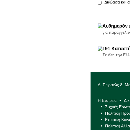
Διάβασα και 
Αυθημερόν
για παραγγελίες
191 Καταστ
Σε όλη την Ελλ
Δ: Πειραιώς 8, Μ
Η Εταιρεία
Δί
Συχνές Ερωτ
Πολιτική Πρ
Εταιρική Κοι
Πολιτική Αλ