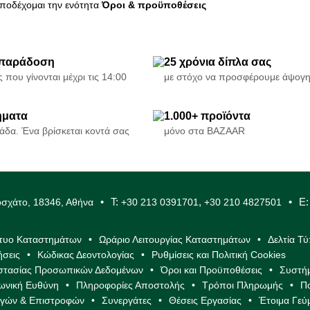
αποδέχομαι την ενότητα
Όροι & προϋποθέσεις
 παράδοση
25 χρόνια δίπλα σας
 που γίνονται μέχρι τις 14:00
με στόχο να προσφέρουμε άψογ
ήματα
1.000+ προϊόντα
άδα. Ένα βρίσκεται κοντά σας
μόνο στα BAZAAR
Τ:
,
E
οσχάτο, 18346, Αθήνα
+30 213 0391701
+30 210 4827501
κτυο Καταστημάτων
Ωράριο Λειτουργίας Καταστημάτων
Δελτία Τ
ήσεις
Κώδικας Δεοντολογίας
Ρυθμίσεις και Πολιτική Cookies
οστασίας Προσωπικών Δεδομένων
Όροι και Προϋποθέσεις
Συστήμ
νωνική Ευθύνη
Πληροφορίες Αποστολής
Τρόποι Πληρωμής
Π
λαγών & Επιστροφών
Συνεργάτες
Θέσεις Εργασίας
Έτοιμα Γεύ