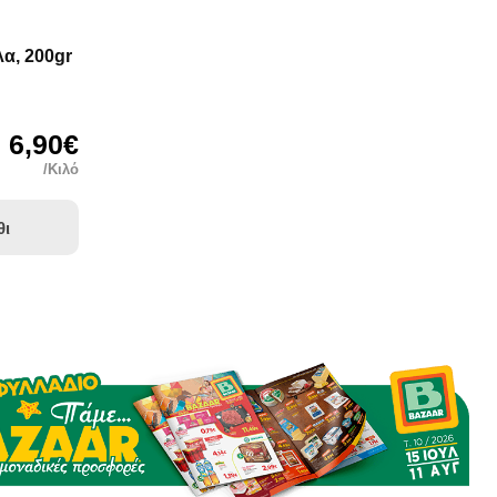
α, 200gr
6,90€
/Κιλό
θι