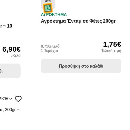
ΑΓΡΟΚΤΗΜΑ
Αγρόκτημα Ένταμ σε Φέτες 200gr
r ~ 10
1,75€
8,75€/Κιλό
6,90€
1 Τεμάχια
Τελική τιμή
/Κιλό
Προσθήκη στο καλάθι
θι
λίστα