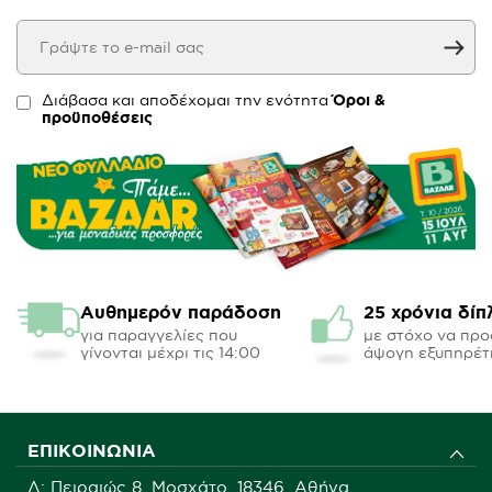
Διάβασα και αποδέχομαι την ενότητα
Όροι &
προϋποθέσεις
Αυθημερόν παράδοση
25 χρόνια δίπ
για παραγγελίες που
με στόχο να πρ
γίνονται μέχρι τις 14:00
άψογη εξυπηρέτ
ΕΠΙΚΟΙΝΩΝΊΑ
Δ: Πειραιώς 8, Μοσχάτο, 18346, Αθήνα