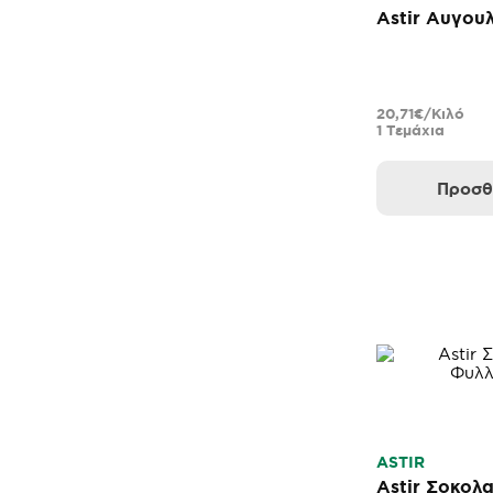
Astir Αυγου
20,71€/Κιλό
1 Τεμάχια
Προσθ
ASTIR
Astir Σοκολ