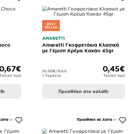
BEST
SELLER
AMARETTI
hoco
Amaretti Γκοφρετάκια Κλασικά
με Γέμιση Κρέμα Κακάο 45gr
0,67€
0,45€
10,00€/Κιλό
Τελική τιμή
1 Τεμάχια
Τελική τιμή
θι
Προσθήκη στο καλάθι
ίστα
Προσθήκη σε λίστα