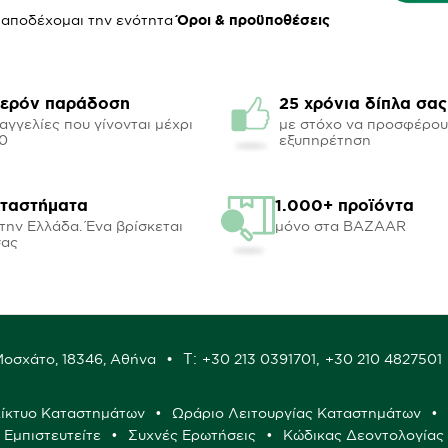
 αποδέχομαι την ενότητα
Όροι & προϋποθέσεις
ερόν παράδοση
25 χρόνια δίπλα σας
αγγελίες που γίνονται μέχρι
με στόχο να προσφέρο
00
εξυπηρέτηση
αταστήματα
1.000+ προϊόντα
την Ελλάδα. Ένα βρίσκεται
μόνο στα BAZAAR
σας
Τ:
,
 Μοσχάτο, 18346, Αθήνα
+30 213 0391701
+30 210 4827501
ίκτυο Καταστημάτων
Ωράριο Λειτουργίας Καταστημάτων
ς Εμπιστευτείτε
Συχνές Ερωτήσεις
Κώδικας Δεοντολογίας