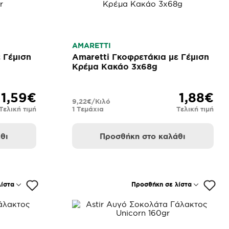
AMARETTI
 Γέμιση
Amaretti Γκοφρετάκια με Γέμιση
Κρέμα Κακάο 3x68g
1,59€
1,88€
9,22€/Κιλό
Τελική τιμή
1 Τεμάχια
Τελική τιμή
θι
Προσθήκη στο καλάθι
ίστα
Προσθήκη σε λίστα