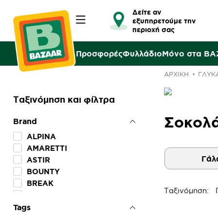
Δείτε αν
εξυπηρετούμε την
περιοχή σας
Προσφορές
Φυλλάδιο
Μόνο στα B
ΑΡΧΙΚΉ
ΓΛΥΚ
Ταξινόμηση και φίλτρα
Σοκολά
Brand
ALPINA
AMARETTI
Γάλ
ASTIR
BOUNTY
BREAK
Ταξινόμηση:
CADBURY
CRUNCH
Tags