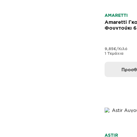
AMARETTI
Amaretti Γκ
Φουντούκι 
9,85€/Κιλό
1 Τεμάχια
Προσθ
ASTIR