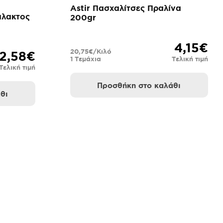
Astir Πασχαλίτσες Πραλίνα
άλακτος
200gr
4,15€
20,75€/Κιλό
2,58€
1 Τεμάχια
Τελική τιμή
Τελική τιμή
Προσθήκη στο καλάθι
θι