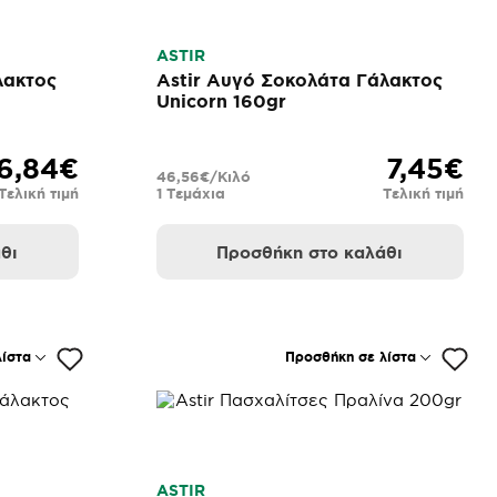
ASTIR
λακτος
Astir Αυγό Σοκολάτα Γάλακτος
Unicorn 160gr
6,84€
7,45€
46,56€/Κιλό
Τελική τιμή
1 Τεμάχια
Τελική τιμή
θι
Προσθήκη στο καλάθι
ίστα
Προσθήκη σε λίστα
ASTIR