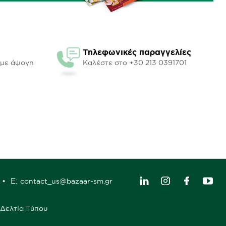
Τηλεφωνικές παραγγελίες
υμε άψογη
Καλέστε στο +30 213 0391701
E:
contact_us@bazaar-sm.gr
Δελτία Τύπου