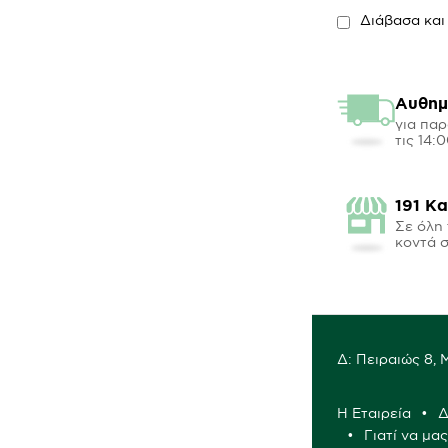
Διάβασα και
Αυθημ
για παρ
τις 14:
191 Κ
Σε όλη 
κοντά 
Δ: Πειραιώς 8,
Η Εταιρεία
Δ
Γιατί να μα