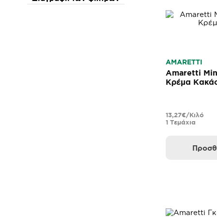
SMARTIES
SNICKERS
TOBLERONE
TOTTIS
TWIX
WEDEL
AMARETTI
Amaretti Min
ΓΙΩΤΗΣ
Κρέμα Κακά
ΙΟΝ
ΠΑΠΑΔΟΠΟΥΛΟΥ
ΠΑΥΛΙΔΗ
13,27€/Κιλό
ΠΑΥΛΙΔΗΣ
1 Τεμάχια
Προσθ