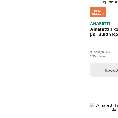
BEST
SELLER
AMARETTI
Amaretti Γκ
με Γέμιση Κ
9,85€/Κιλό
1 Τεμάχια
Προσθ