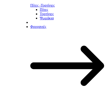
Πίτες -Τορτίγιες
Πίτες
Τορτίγιες
Ψωμάκια
Φρυγανιές