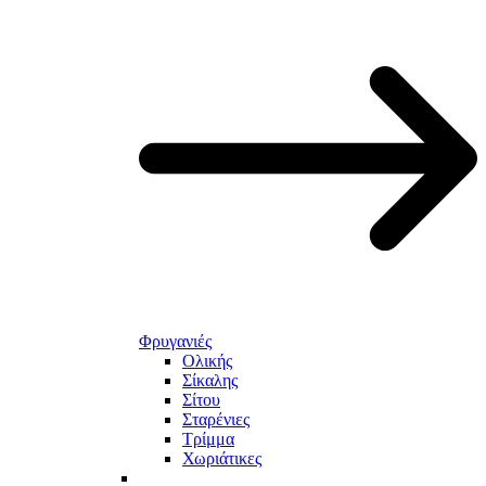
Φρυγανιές
Ολικής
Σίκαλης
Σίτου
Σταρένιες
Τρίμμα
Χωριάτικες