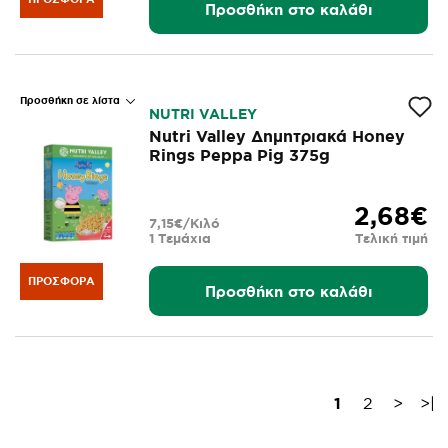
Προσθήκη στο καλάθι
Προσθήκη σε λίστα
NUTRI VALLEY
Nutri Valley Δημητριακά Honey
Rings Peppa Pig 375g
2,68€
7,15€/Κιλό
1 Τεμάχια
Τελική τιμή
ΠΡΟΣΦΟΡΆ
Προσθήκη στο καλάθι
1
2
>
>|