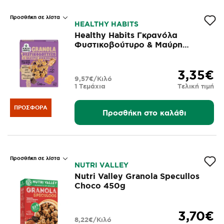
Προσθήκη σε λίστα
HEALTHY HABITS
Healthy Habits Γκρανόλα
Φυστικοβούτυρο & Μαύρη
Σοκολάτα 350g
3,35€
9,57€/Κιλό
1 Τεμάχια
Τελική τιμή
ΠΡΟΣΦΟΡΆ
Προσθήκη στο καλάθι
Προσθήκη σε λίστα
NUTRI VALLEY
Nutri Valley Granola Specullos
Choco 450g
3,70€
8,22€/Κιλό