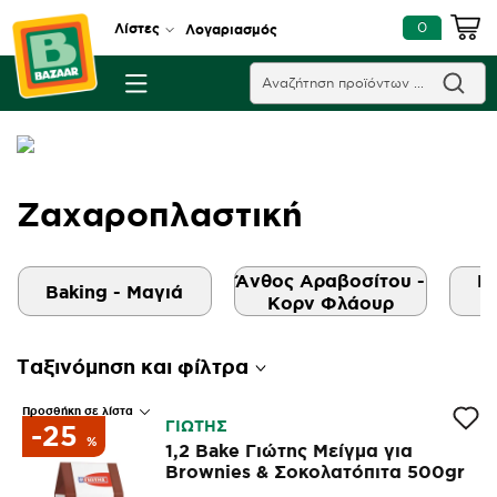
0
Λίστες
Λογαριασμός
Ζαχαροπλαστική
Άνθος Αραβοσίτου -
Βά
Baking - Μαγιά
Κορν Φλάουρ
Ταξινόμηση και φίλτρα
Προσθήκη σε λίστα
ΓΙΩΤΗΣ
-25
%
1,2 Bake Γιώτης Μείγμα για
Brownies & Σοκολατόπιτα 500gr