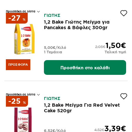
Προσθήκη σε λίστα
ΓΙΩΤΗΣ
-27
%
1,2 Bake Γιώτης Μείγμα για
Pancakes & Βάφλες 300gr
1,50€
2,05€
5,00€/Κιλό
1 Τεμάχια
Τελική τιμή
ΠΡΟΣΦΟΡΆ
Προσθήκη στο καλάθι
Προσθήκη σε λίστα
ΓΙΩΤΗΣ
-25
%
1,2 Bake Μείγμα Για Red Velvet
Cake 520gr
3,39€
4,52€
6,52€/Κιλό