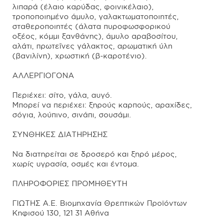
λιπαρά (έλαιο καρύδας, φοινικέλαιο),
τροποποιημένο άμυλο, γαλακτωματοποιητές,
σταθεροποιητές (άλατα πυροφωσφορικού
οξέος, κόμμι ξανθάνης), άμυλο αραβοσίτου,
αλάτι, πρωτεΐνες γάλακτος, αρωματική ύλη
(βανιλίνη), χρωστική (β-καροτένιο).
ΑΛΛΕΡΓΙΟΓΟΝΑ
Περιέχει: σίτο, γάλα, αυγό.
Μπορεί να περιέχει: ξηρούς καρπούς, αραχίδες,
σόγια, λούπινο, σινάπι, σουσάμι.
ΣΥΝΘΗΚΕΣ ΔΙΑΤΗΡΗΣΗΣ
Να διατηρείται σε δροσερό και ξηρό μέρος,
χωρίς υγρασία, οσμές και έντομα.
ΠΛΗΡΟΦΟΡΙΕΣ ΠΡΟΜΗΘΕΥΤΗ
ΓΙΩΤΗΣ Α.Ε. Βιομηχανία Θρεπτικών Προϊόντων
Κηφισού 130, 121 31 Αθήνα