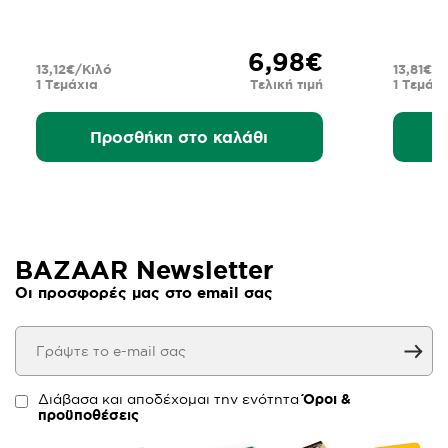
6,98€
13,12€/Κιλό
13,81€/
1 Τεμάχια
Τελική τιμή
1 Τεμάχι
Προσθήκη στο καλάθι
BAZAAR Newsletter
Οι προσφορές μας στο email σας
Διάβασα και αποδέχομαι την ενότητα
Όροι &
προϋποθέσεις