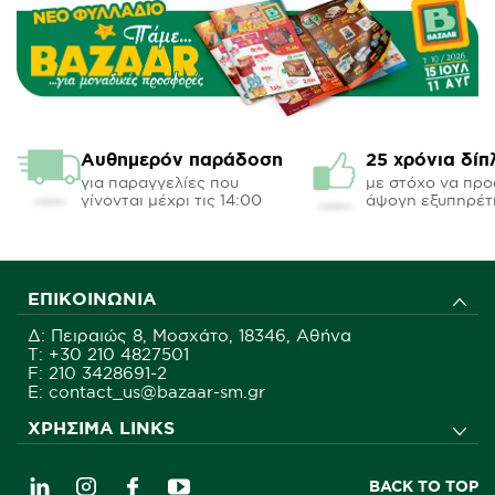
Αυθημερόν παράδοση
25 χρόνια δίπ
για παραγγελίες που
με στόχο να πρ
γίνονται μέχρι τις 14:00
άψογη εξυπηρέτ
ΕΠΙΚΟΙΝΩΝΊΑ
Δ: Πειραιώς 8, Μοσχάτο, 18346, Αθήνα
Τ:
+30 210 4827501
F: 210 3428691-2
E: contact_us@bazaar-sm.gr
ΧΡΉΣΙΜΑ LINKS
BACK TO TOP