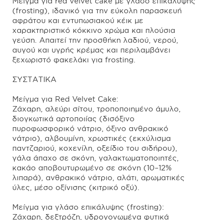
Μείγμα για red velvet cake με γλάσο επικάλυψης
(frosting), ιδανικό για την εύκολη παρασκευή
αφράτου και εντυπωσιακού κέικ με
χαρακτηριστικό κόκκινο χρώμα και πλούσια
γεύση. Απαιτεί την προσθήκη λαδιού, νερού,
αυγού και υγρής κρέμας και περιλαμβάνει
ξεχωριστό φακελάκι για frosting.
ΣΥΣΤΑΤΙΚΑ
Μείγμα για Red Velvet Cake:
Ζάχαρη, αλεύρι σίτου, τροποποιημένο άμυλο,
διογκωτικά αρτοποιίας (δισόξινο
πυροφωσφορικό νάτριο, όξινο ανθρακικό
νάτριο), αλβουμίνη, χρωστικές (εκχύλισμα
παντζαριού, κοχενίλη, οξείδιο του σιδήρου),
γάλα άπαχο σε σκόνη, γαλακτωματοποιητές,
κακάο αποβουτυρωμένο σε σκόνη (10–12%
λιπαρά), ανθρακικό νάτριο, αλάτι, αρωματικές
ύλες, μέσο οξίνισης (κιτρικό οξύ).
Μείγμα για γλάσο επικάλυψης (frosting):
Ζάχαρη, δεξτρόζη, υδρογονωμένα φυτικά