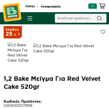
0
Λίστες
Λογαριασμός
Κέρδος
25
%
1,2 Bake Μείγμα Για Red Velvet
Cake 520gr
Κωδικός Προϊόντος:
5201002017859