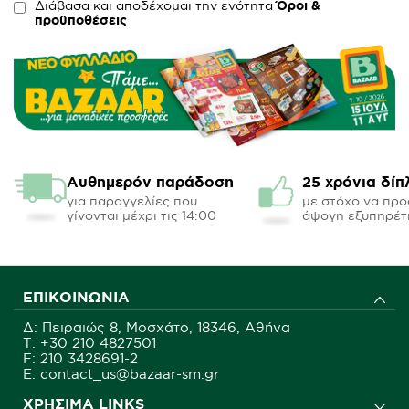
Διάβασα και αποδέχομαι την ενότητα
Όροι &
προϋποθέσεις
Αυθημερόν παράδοση
25 χρόνια δίπ
για παραγγελίες που
με στόχο να πρ
γίνονται μέχρι τις 14:00
άψογη εξυπηρέτ
ΕΠΙΚΟΙΝΩΝΊΑ
Δ: Πειραιώς 8, Μοσχάτο, 18346, Αθήνα
Τ:
+30 210 4827501
F: 210 3428691-2
E: contact_us@bazaar-sm.gr
ΧΡΉΣΙΜΑ LINKS