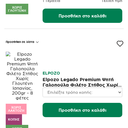
1 Τεμάχια
Τελική τιμή
ΧΩΡΊΣ
ΓΛΟΥΤΈΝΗ
Προσθήκη στο καλάθι
Προσθήκη σε λίστα
ELPOZO
Elpozo Legado Premium Ψητή
Γαλοπούλα Φιλέτο Στήθος Χωρίς
Γλουτένη Ισπανίας, 200gr ~ 8
φέτες
ΧΩΡΊΣ
Προσθήκη στο καλάθι
ΛΑΚΤΌΖΗ
ΚΟΠΉΣ