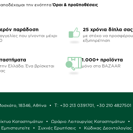
 αποδέχομαι την ενότητα
Όροι & προϋποθέσεις
ερόν παράδοση
25 χρόνια δίπλα σας
αγγελίες που γίνονται μέχρι
με στόχο να προσφέρο
00
εξυπηρέτηση
αταστήματα
1.000+ προϊόντα
την Ελλάδα. Ένα βρίσκεται
μόνο στα BAZAAR
σας
Τ:
,
 Μοσχάτο, 18346, Αθήνα
+30 213 0391701
+30 210 4827501
ίκτυο Καταστημάτων
Ωράριο Λειτουργίας Καταστημάτων
ς Εμπιστευτείτε
Συχνές Ερωτήσεις
Κώδικας Δεοντολογίας