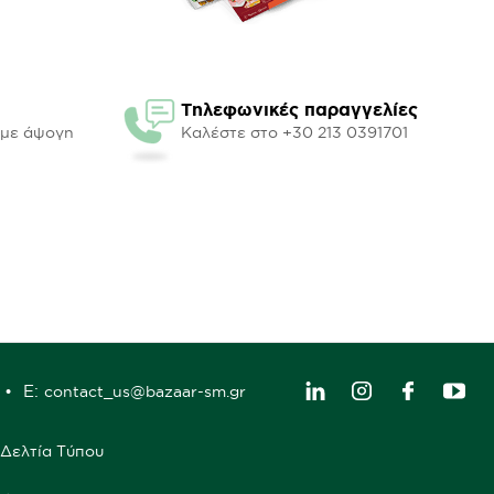
Τηλεφωνικές παραγγελίες
υμε άψογη
Καλέστε στο +30 213 0391701
E:
contact_us@bazaar-sm.gr
Δελτία Τύπου