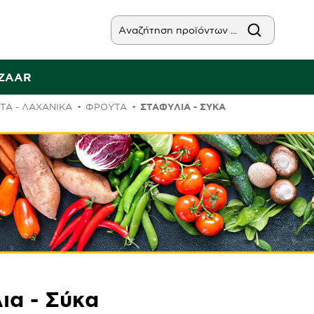
AZAAR
ΤΑ - ΛΑΧΑΝΙΚΑ
ΦΡΟΎΤΑ
ΣΤΑΦΎΛΙΑ - ΣΎΚΑ
ια - Σύκα