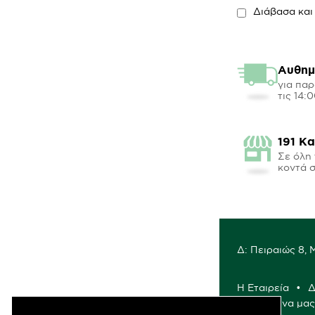
Διάβασα και
Αυθημ
για παρ
τις 14:
191 Κ
Σε όλη 
κοντά 
Δ: Πειραιώς 8,
Η Εταιρεία
Δ
Γιατί να μα