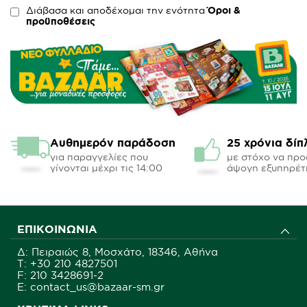
Διάβασα και αποδέχομαι την ενότητα
Όροι &
προϋποθέσεις
Αυθημερόν παράδοση
25 χρόνια δίπ
για παραγγελίες που
με στόχο να πρ
γίνονται μέχρι τις 14:00
άψογη εξυπηρέτ
ΕΠΙΚΟΙΝΩΝΊΑ
Δ: Πειραιώς 8, Μοσχάτο, 18346, Αθήνα
Τ:
+30 210 4827501
F: 210 3428691-2
E: contact_us@bazaar-sm.gr