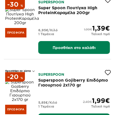
SUPERSPOON
-30
%
Super Spoon Πουτίγκα High
ProteinΚαραμέλα 200gr
1,39€
1,99€
6,95€/Κιλό
ΠΡΟΣΦΟΡΆ
1 Τεμάχια
Τελική τιμή
Προσθήκη στο καλάθι
Προσθήκη σε λίστα
SUPERSPOON
-20
%
Superspoon Gojiberry Επιδόρπιο
Γιαουρτιού 2x170 gr
1,99€
2,49€
5,85€/Κιλό
1 Τεμάχια
Τελική τιμή
ΠΡΟΣΦΟΡΆ