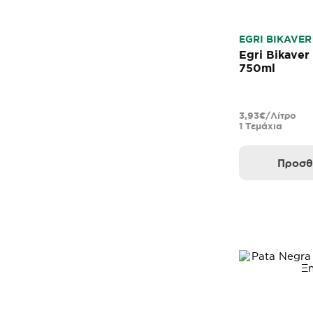
EGRI BIKAVER
Egri Bikave
750ml
3,93€/Λίτρο
1 Τεμάχια
Προσθ