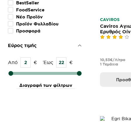
ΑΒΑΡΙΝΟ
BestSeller
ΑΛΛΟΤΙΝΟ
FoodService
ΑΟΣ ΝΕΜΕΑΣ
Νέο Προϊόν
CAVIROS
ΒΙΒΛΙΑ ΧΩΡΑ
Προϊόν Φυλλαδίου
Caviros Αγιω
ΓΑΙΑ
Προσφορά
Ερυθρός Οίν
ΚΑΤΩΓΙ
ΚΕΟ
Εύρος τιμής
ΚΤΗΜΑ ΑΒΑΝΤΙΣ
ΚΥΡ ΓΙΑΝΝΗ
10,53€/Λίτρο
Από
€
Έως
€
ΛΑΖΑΡΙΔΗ
1 Τεμάχια
ΜΠΟΥΤΑΡΗ
ΣΚΟΥΡΑΣ
Προσθ
ΤΑ 3 ΑΗΔΟΝΙΑ
Διαγραφή των φίλτρων
ΤΡΙΠΟΔΑΚΗΣ
ΧΑΤΖΗΓΕΩΡΓΙΟΥ ΛΗΜΝΙΑ ΓΗ
ΧΑΤΖΗΜΙΧΑΛΗ