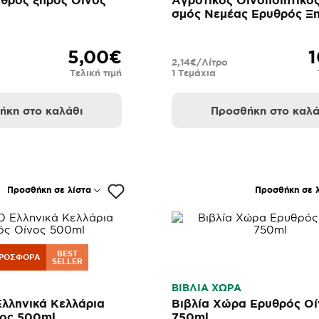
θρός ξηρός Οίνος
Αγροτικός Οινοποιητικό
σμός Νεμέας Ερυθρός Ξη
5,00€
1
2,14€/Λίτρο
Τελική τιμή
1 Τεμάχια
ήκη στο καλάθι
Προσθήκη στο καλά
Προσθήκη σε λίστα
Προσθήκη σε λ
BEST
ΡΟΣΦΟΡΆ
SELLER
ΒΙΒΛΙΑ ΧΩΡΑ
λληνικά Κελλάρια
Βιβλία Χώρα Ερυθρός Ο
νος 500ml
750ml