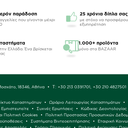
ερόν παράδοση
25 χρόνια δίπλα σας
αγγελίες που γίνονται μέχρι
με στόχο να προσφέρο
00
εξυπηρέτηση
αταστήματα
1.000+ προϊόντα
την Ελλάδα. Ένα βρίσκεται
μόνο στα BAZAAR
σας
Τ:
,
 Μοσχάτο, 18346, Αθήνα
+30 213 0391701
+30 210 4827501
ίκτυο Καταστημάτων
Ωράριο Λειτουργίας Καταστημάτων
ς Εμπιστευτείτε
Συχνές Ερωτήσεις
Κώδικας Δεοντολογίας
αι Πολιτική Cookies
Πολιτική Προστασίας Προσωπικών Δεδο
ροϋποθέσεις
Συστήματα Βιντεοεπιτήρησης
Εταιρική Κοινω
ες Αποστολής
Τρόποι Πληρωμής
Πολιτική Ακύρωσης Παρ