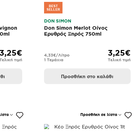
BEST
SELLER
DON SIMON
vignon
Don Simon Merlot Οίνος
50ml
Ερυθρός Ξηρός 750ml
3,25€
3,25€
4,33€/Λίτρο
Τελική τιμή
1 Τεμάχια
Τελική τιμή
θι
Προσθήκη στο καλάθι
ίστα
Προσθήκη σε λίστα