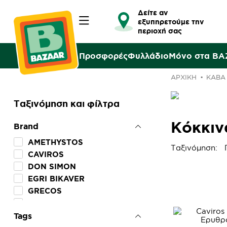
Δείτε αν
εξυπηρετούμε την
περιοχή σας
Προσφορές
Φυλλάδιο
Μόνο στα B
ΑΡΧΙΚΉ
ΚΑΒΑ
Ταξινόμηση και φίλτρα
Κόκκιν
Brand
AMETHYSTOS
Ταξινόμηση:
CAVIROS
DON SIMON
EGRI BIKAVER
GRECOS
PATA NEGRA
VINAPENA
Tags