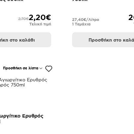
2,20€
2
2,70€
27,40€/Λίτρο
Τελική τιμή
1 Τεμάχια
ήκη στο καλάθι
Προσθήκη στο καλά
Προσθήκη σε λίστα
ωργίτικο Ερυθρός
l