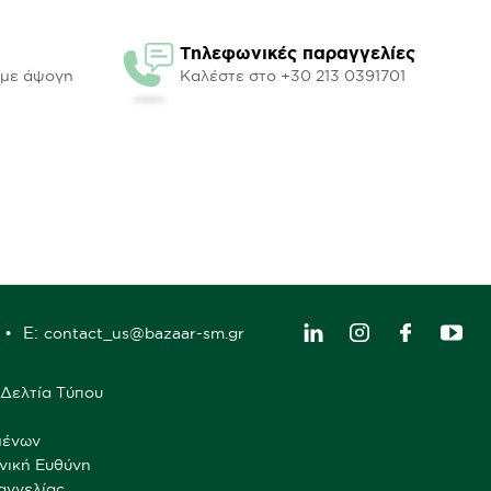
Τηλεφωνικές παραγγελίες
υμε άψογη
Καλέστε στο +30 213 0391701
E:
contact_us@bazaar-sm.gr
Δελτία Τύπου
μένων
νική Ευθύνη
αγγελίας