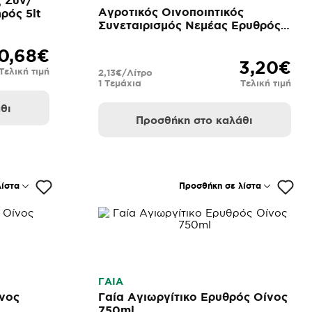
ς Συν/
Αγροτικός Οινοποιητικός
ρός 5lt
Συνεταιρισμός Νεμέας Ερυθρός
Ξηρός 1,5lt
0,68€
3,20€
Τελική τιμή
2,13€/Λίτρο
1 Τεμάχια
Τελική τιμή
θι
Προσθήκη στο καλάθι
ίστα
Προσθήκη σε λίστα
ΓΑΙΑ
ίνος
Γαία Αγιωργίτικο Ερυθρός Οίνος
750ml