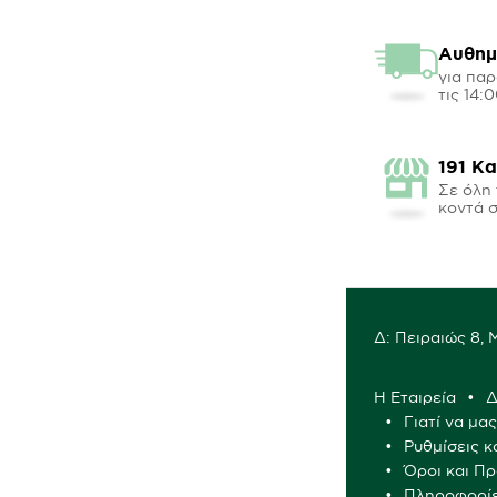
Αυθημ
για παρ
τις 14:
191 Κ
Σε όλη 
κοντά 
Δ: Πειραιώς 8,
Η Εταιρεία
Δ
Γιατί να μα
Ρυθμίσεις κ
Όροι και Π
Πληροφορί