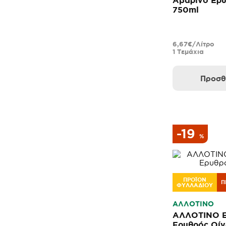
Αβαρίνο Ερυ
750ml
6,67€/Λίτρο
1 Τεμάχια
Προσθ
-19
%
ΠΡΟΪΟΝ
Π
ΦΥΛΛΑΔΙΟΥ
ΑΛΛΟΤΙΝΟ
ΑΛΛΟΤΙΝΟ Ε
Ερυθρός Οί