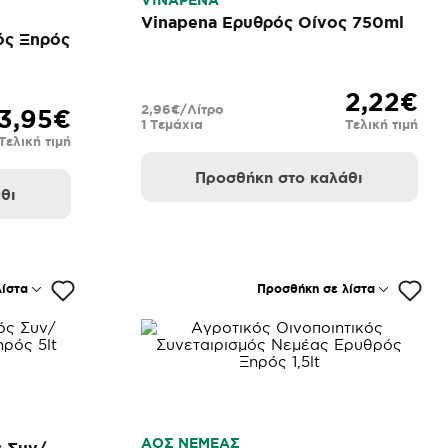
VINAPENA
Vinapena Ερυθρός Οίνος 750ml
ός Ξηρός
2,22€
2,96€/Λίτρο
3,95€
1 Τεμάχια
Τελική τιμή
Τελική τιμή
Προσθήκη στο καλάθι
θι
ίστα
Προσθήκη σε λίστα
ΑΟΣ ΝΕΜΕΑΣ