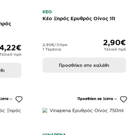
ΚΕΟ
Kέο Ξηρός Ερυθρός Οίνος 1lt
ηρός
2,90€
2,90€/Λίτρο
4,22€
1 Τεμάχια
Τελική τιμή
Τελική τιμή
Προσθήκη στο καλάθι
θι
ίστα
Προσθήκη σε λίστα