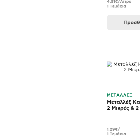
4,51€/Λίτρο
1 Τεμάχια
Προσθ
ΜΕΤΑΛΛΕΞ
Μεταλλέξ Κα
2 Μικρές & 
1,29€/
1 Τεμάχια