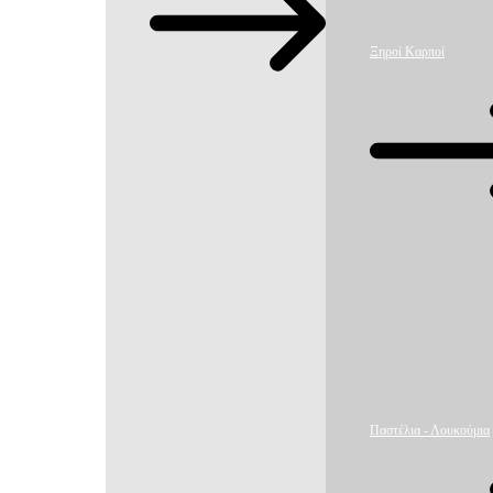
Ξηροί Καρποί
Παστέλια - Λουκούμια