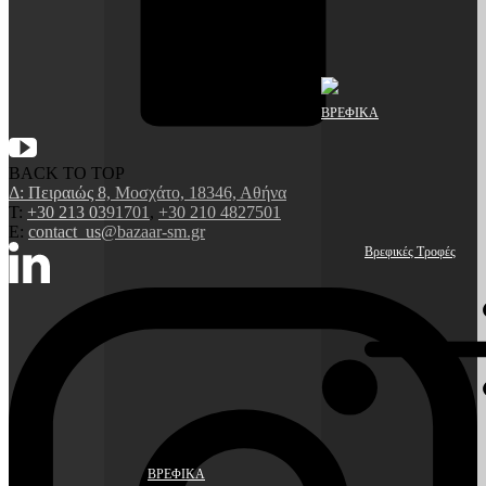
ΒΡΕΦΙΚΑ
BACK TO TOP
Δ: Πειραιώς 8, Μοσχάτο, 18346, Αθήνα
Τ:
+30 213 0391701
,
+30 210 4827501
E:
contact_us@bazaar-sm.gr
Βρεφικές Τροφές
ΒΡΕΦΙΚΑ