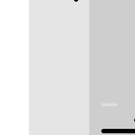
Misko
Φιδές
Χονδρός
500gr
MISKO
500G
ΦΙΔΕΣ
ΧΟΝΔΡΟΣ..
Κωδικός:
5201010106156
1,80€
Τελική
τιμή
1
Τεμάχια
3,60€/
Κιλό
Αλλαντικά
Ελάχιστη
ποσότητα
Παραγγελίας:
1.0000
Συσκευασίας:
500