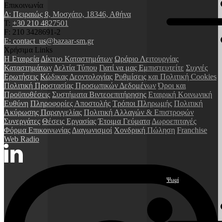
Επικοινωνία
Δ: Πειραιώς 8, Μοσχάτο, 18346, Αθήνα
Τ:
+30 210 4827501
F: 210 3428691-2
E: contact_us@bazaar-sm.gr
Χρήσιμα Links
Η Εταιρεία
Δίκτυο Καταστημάτων
Ωράριο Λειτουργίας
Καταστημάτων
Δελτία Τύπου
Γιατί να μας Εμπιστευτείτε
Συχνές
Ερωτήσεις
Κώδικας Δεοντολογίας
Ρυθμίσεις και Πολιτική Cookies
Πολιτική Προστασίας Προσωπικών Δεδομένων
Όροι και
Προϋποθέσεις
Συστήματα Βιντεοεπιτήρησης
Εταιρική Κοινωνική
Ευθύνη
Πληροφορίες Αποστολής
Τρόποι Πληρωμής
Πολιτική
Ακύρωσης Παραγγελίας
Πολιτική Αλλαγών & Επιστροφών
Συνεργάτες
Θέσεις Εργασίας
Έτοιμα Γεύματα
Δωροεπιταγές
Φόρμα Επικοινωνίας
Διαγωνισμοί
Χονδρική Πώληση
Franchise
Web Radio
Ψωμί