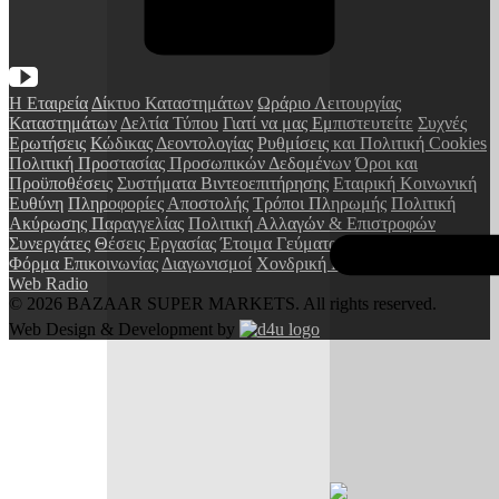
Η Εταιρεία
Δίκτυο Καταστημάτων
Ωράριο Λειτουργίας
Καταστημάτων
Δελτία Τύπου
Γιατί να μας Εμπιστευτείτε
Συχνές
Ερωτήσεις
Κώδικας Δεοντολογίας
Ρυθμίσεις και Πολιτική Cookies
Πολιτική Προστασίας Προσωπικών Δεδομένων
Όροι και
Προϋποθέσεις
Συστήματα Βιντεοεπιτήρησης
Εταιρική Κοινωνική
Ευθύνη
Πληροφορίες Αποστολής
Τρόποι Πληρωμής
Πολιτική
Ακύρωσης Παραγγελίας
Πολιτική Αλλαγών & Επιστροφών
Συνεργάτες
Θέσεις Εργασίας
Έτοιμα Γεύματα
Δωροεπιταγές
Φόρμα Επικοινωνίας
Διαγωνισμοί
Χονδρική Πώληση
Franchise
Web Radio
© 2026 BAZAAR SUPER MARKETS.
All rights reserved.
Web Design & Development by