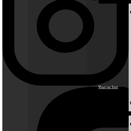
Ψωμί για Τοστ