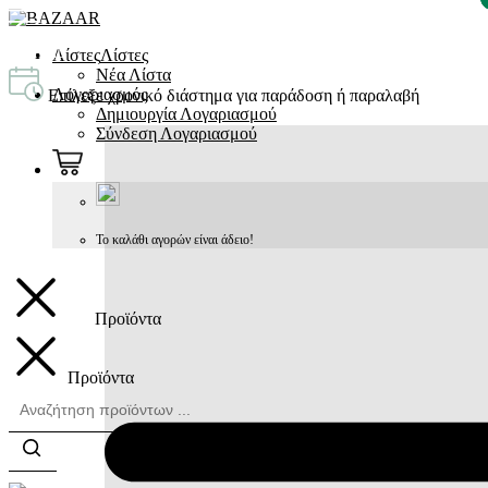
MENU
Λίστες
Λίστες
Νέα Λίστα
Λογαριασμός
Επίλεξε χρονικό διάστημα για παράδοση ή παραλαβή
Δημιουργία Λογαριασμού
Σύνδεση Λογαριασμού
Το καλάθι αγορών είναι άδειο!
Προϊόντα
Προϊόντα