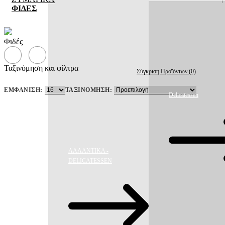
ΦΙΔΈΣ
Φιδές
Ταξινόμηση και φίλτρα
Σύγκριση Προϊόντων (0)
Προσθήκη
σε
ΕΜΦΆΝΙΣΗ:
ΤΑΞΙΝΌΜΗΣΗ:
λίστα
Delicatessen
Νέα
Λίστα
ΑΛΛΑΝΤΙΚΑ -
DELICATESSEN
ΠΡΟΪΟΝ
ΦΥΛΛΑΔΙΟΥ
Προσφορά
MISKO