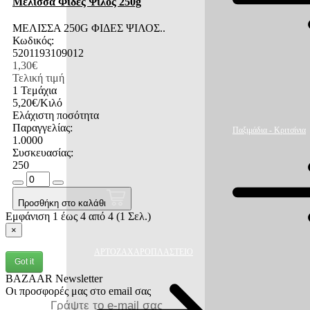
Μέλισσα Φιδές Ψιλός 250g
ΜΕΛΙΣΣΑ 250G ΦΙΔΕΣ ΨΙΛΟΣ..
Κωδικός:
5201193109012
1,30€
Τελική τιμή
1 Τεμάχια
5,20€/Κιλό
Ελάχιστη ποσότητα
Παραγγελίας:
Παξιμάδια - Κριτσίνια
1.0000
Συσκευασίας:
250
Προσθήκη στο καλάθι
Εμφάνιση 1 έως 4 από 4 (1 Σελ.)
×
ΑΡΤΟΖΑΧΑΡΟΠΛΑΣΤΕΙΟ
Got it
BAZAAR Newsletter
Οι προσφορές μας στο email σας