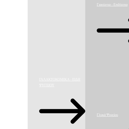
Γιαούρτια - Επιδόρπια
ΓΑΛΑΚΤΟΚΟΜΙΚΑ - ΕΙΔΗ
ΨΥΓΕΙΟΥ
Γλυκά Ψυγείου