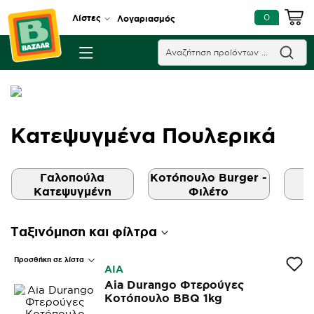
0
Λίστες
Λογαριασμός
Κατεψυγμένα Πουλερικά
Γαλοπούλα
Κοτόπουλο Burger -
Κατεψυγμένη
Φιλέτο
Κ
Ταξινόμηση και φίλτρα
Προσθήκη σε λίστα
AIA
Aia Durango Φτερούγες
Κοτόπουλο BBQ 1kg