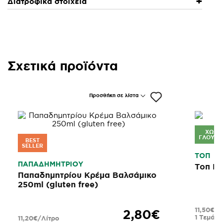
Διατροφικά στοιχεία
Σχετικά προϊόντα
Προσθήκη σε λίστα
ΧΩΡΊ
ΓΛΟΥΤ
BEST
SELLER
ΤΟΠ
ΠΑΠΑΔΗΜΗΤΡΙΟΥ
Τοπ Κ
Παπαδημητρίου Κρέμα Βαλσάμικο
250ml (gluten free)
11,50€/
2,80€
1 Τεμάχι
11,20€/Λίτρο