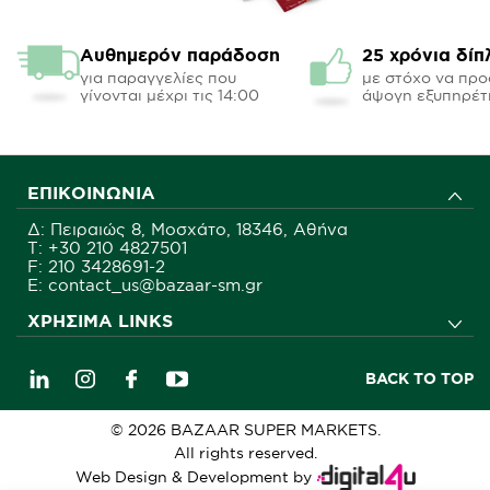
Αυθημερόν παράδοση
25 χρόνια δίπ
για παραγγελίες που
με στόχο να πρ
γίνονται μέχρι τις 14:00
άψογη εξυπηρέτ
ΕΠΙΚΟΙΝΩΝΊΑ
Δ: Πειραιώς 8, Μοσχάτο, 18346, Αθήνα
Τ:
+30 210 4827501
F: 210 3428691-2
E: contact_us@bazaar-sm.gr
ΧΡΉΣΙΜΑ LINKS
BACK TO TOP
© 2026 BAZAAR SUPER MARKETS.
All rights reserved.
Web Design & Development by