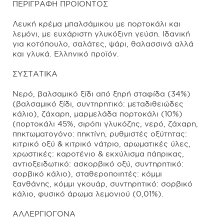
ΠΕΡΙΓΡΑΦΗ ΠΡΟΙΟΝΤΟΣ
Λευκή κρέμα μπαλσάμικου με πορτοκάλι και
λεμόνι, με ευχάριστη γλυκόξινη γεύση. Ιδανική
για κοτόπουλο, σαλάτες, ψάρι, θαλασσινά αλλά
και γλυκά. Ελληνικό προϊόν.
ΣΥΣΤΑΤΙΚΑ
Νερό, βαλσαμικό ξίδι από ξηρή σταφίδα (34%)
(βαλσαμικό ξίδι, συντηρητικό: μεταδιθειώδες
κάλιο), ζάχαρη, μαρμελάδα πορτοκάλι (10%)
(πορτοκάλι 45%, σιρόπι γλυκόζης, νερό, ζάχαρη,
πηκτωματογόνο: πηκτίνη, ρυθμιστές οξύτητας:
κιτρικό οξύ & κιτρικό νάτριο, αρωματικές ύλες,
χρωστικές: καροτένιο & εκχύλισμα πάπρικας,
αντιοξειδωτικό: ασκορβικό οξύ, συντηρητικό:
σορβικό κάλιο), σταθεροποιητές: κόμμι
ξανθάνης, κόμμι γκουάρ, συντηρητικό: σορβικό
κάλιο, φυσικό άρωμα λεμονιού (0,01%).
ΑΛΛΕΡΓΙΟΓΟΝΑ