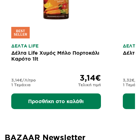
BEST
SELLER
ΔΕΛΤΑ LIFE
ΔΕΛΤΑ 
Δέλτα Life Χυμός Μήλο Πορτοκάλι
Δέλτα 
Καρότο 1lt
3,14€
3,14€/Λίτρο
3,32€/Λ
1 Τεμάχια
Τελική τιμή
1 Τεμάχι
Προσθήκη στο καλάθι
BAZAAR Newsletter