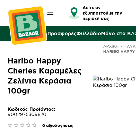
Δείτε αν
εξυπηρετούμε την
περιοχή σας
Προσφορές
Φυλλάδιο
Μόνο στα B
ΑΡΧΙΚΉ
ΓΛΥΚ
HARIBO HAPPY 
Haribo Happy
Cheries Καραμέλες
Ζελίνια Κεράσια
100gr
Κωδικός Προϊόντος:
9002975309820
0 αξιολογήσεις