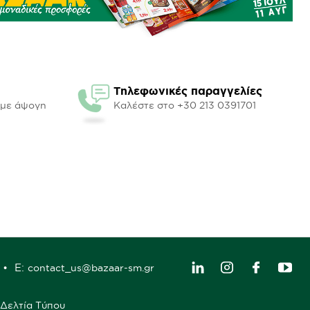
Τηλεφωνικές παραγγελίες
υμε άψογη
Καλέστε στο +30 213 0391701
E:
contact_us@bazaar-sm.gr
Δελτία Τύπου