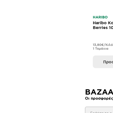
HARIBO
Haribo Κ
Berries 1
13,80€/Κιλό
1 Τεμάχια
Προσ
BAZAAR
Οι προσφορές