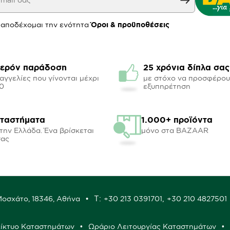
 αποδέχομαι την ενότητα
Όροι & προϋποθέσεις
ερόν παράδοση
25 χρόνια δίπλα σας
αγγελίες που γίνονται μέχρι
με στόχο να προσφέρο
00
εξυπηρέτηση
αταστήματα
1.000+ προϊόντα
την Ελλάδα. Ένα βρίσκεται
μόνο στα BAZAAR
σας
Τ:
,
 Μοσχάτο, 18346, Αθήνα
+30 213 0391701
+30 210 4827501
ίκτυο Καταστημάτων
Ωράριο Λειτουργίας Καταστημάτων