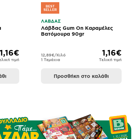
BEST
SELLER
ΛΑΒΔΑΣ
α
Λάβδας Gum On Καραμέλες
Βατόμουρα 90gr
1,16€
1,16€
12,89€/Κιλό
ελική τιμή
1 Τεμάχια
Τελική τιμή
άθι
Προσθήκη στο καλάθι