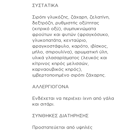
ΣΥΣΤΑΤΙΚΑ
Σιρόπι γλυκόζης, ζάχαρη, ζελατίνη,
δεξτρόζη, ρυθμιστής οξύτητας
(κιτρικό οξύ), συμπυκνώματα
φρούτων και φυτών (φραγκόσυκο,
γλυκοπατάτα, κενταύριο,
φραγκοστάφυλο, καρότο, ιβίσκος,
μήλο, σπιρουλίνα), αρωματική ύλη,
υλικά γλασαρίσματος (λευκός και
κίτρινος κηρός μελισσών,
καρναουβικός κηρός),
ιμβερτοποιημένο σιρόπι ζάχαρης.
ΑΛΛΕΡΓΙΟΓΟΝΑ
Ενδέχεται να περιέχει ίχνη από γάλα
και σιτάρι.
ΣΥΝΘΗΚΕΣ ΔΙΑΤΗΡΗΣΗΣ
Προστατεύεται από υψηλές