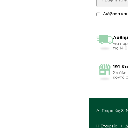
Διάβασα και
Αυθημ
για παρ
τις 14:
191 Κ
Σε όλη 
κοντά 
Δ: Πειραιώς 8,
Η Εταιρεία
Δ