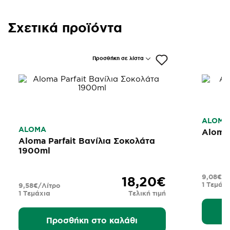
Σχετικά προϊόντα
Προσθήκη σε λίστα
ALOMA
ALOMA
Aloma Parfait Βανίλια Σοκολάτα
1900ml
9,08€/Λ
18,20€
1 Τεμάχι
9,58€/Λίτρο
1 Τεμάχια
Τελική τιμή
Προσθήκη στο καλάθι