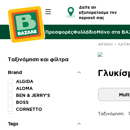
Δείτε αν
εξυπηρετούμε την
περιοχή σας
Προσφορές
Φυλλάδιο
Μόνο στα B
ΑΡΧΙΚΉ
ΚΑΤΑ
Ταξινόμηση και φίλτρα
Γλυκίσ
Brand
ALGIDA
ALOMA
Mult
BEN & JERRY'S
BOSS
CORNETTO
Ταξινόμηση:
G7
GULLIVER
Tags