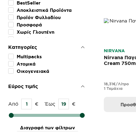
HOMEMADE
BestSeller
ICE DREAM
Αποκλειστικά Προϊόντα
ICE DYP
Προϊόν Φυλλαδίου
LACTA
Προσφορά
LOTUS
Χωρίς Γλουτένη
MAGIC
Χωρίς Λακτόζη
MAGNUM
Κατηγορίες
NIRVANA
NIRVANA
Multipacks
Nirvana Παγ
NUII
Cream 750m
Ατομικά
NUTELLA
Οικογενειακά
OREO
PIRULO
18,31€/Λίτρο
Εύρος τιμής
POLARETTI
1 Τεμάχια
SIVIERO MARIA
SWEET SECRETS
Από
€
Έως
€
Προσθ
ΕΒΓΑ
ΚΡΙ ΚΡΙ
ΡΟΔΟΥΛΑ
Διαγραφή των φίλτρων