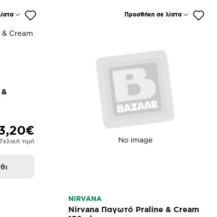
ίστα
Προσθήκη σε λίστα
 &
3,20€
Τελική τιμή
θι
NIRVANA
Nirvana Παγωτό Praline & Cream