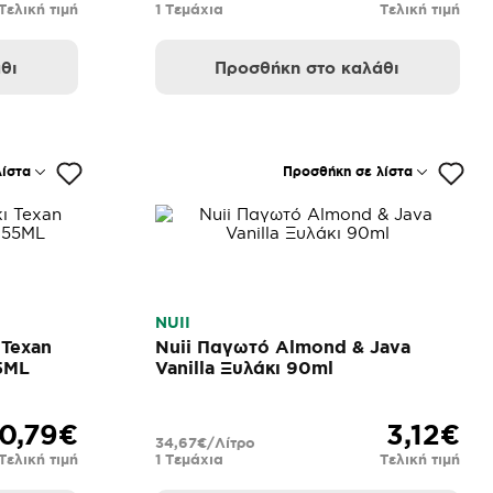
Τελική τιμή
1 Τεμάχια
Τελική τιμή
θι
Προσθήκη στο καλάθι
ίστα
Προσθήκη σε λίστα
NUII
 Texan
Nuii Παγωτό Almond & Java
5ML
Vanilla Ξυλάκι 90ml
10,79€
3,12€
34,67€/Λίτρο
Τελική τιμή
1 Τεμάχια
Τελική τιμή