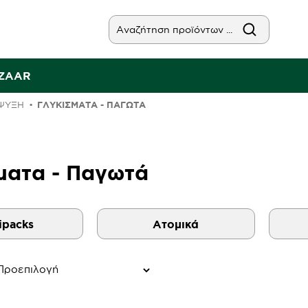
AZAAR
ΨΥΞΗ
ΓΛΥΚΊΣΜΑΤΑ - ΠΑΓΩΤΆ
ματα - Παγωτά
ipacks
Ατομικά