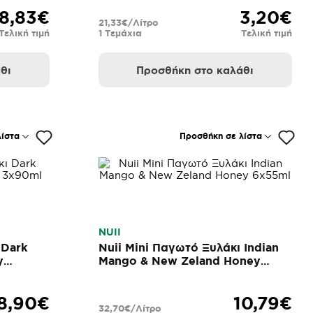
8,83€
3,20€
21,33€/Λίτρο
Τελική τιμή
1 Τεμάχια
Τελική τιμή
θι
Προσθήκη στο καλάθι
ίστα
Προσθήκη σε λίστα
NUII
 Dark
Nuii Mini Παγωτό Ξυλάκι Indian
y
Mango & New Zeland Honey
6x55ml
8,90€
10,79€
32,70€/Λίτρο