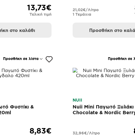
13,73€
21,02€/Λίτρο
Τελική τιμή
1 Τεμάχια
ήκη στο καλάθι
Προσθήκη στο καλά
Προσθήκη σε λίστα
Προσθήκη σε λ
NUII
ωτό Φυστίκι &
Nuii Mini Παγωτό Ξυλάκι
20ml
Chocolate & Nordic Berr
3x90ml
8,83€
32,96€/Λίτρο