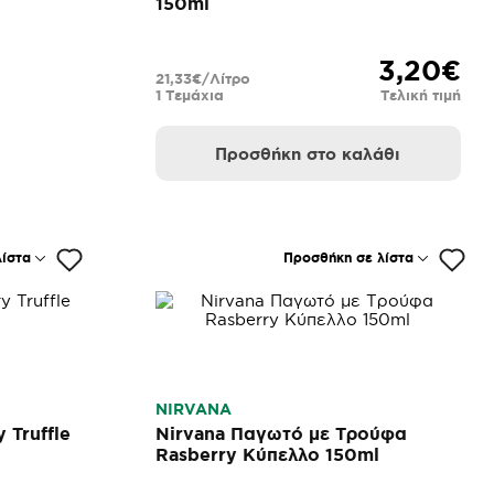
150ml
3,20€
21,33€/Λίτρο
1 Τεμάχια
Τελική τιμή
Προσθήκη στο καλάθι
ίστα
Προσθήκη σε λίστα
NIRVANA
 Truffle
Nirvana Παγωτό με Τρούφα
Rasberry Κύπελλο 150ml