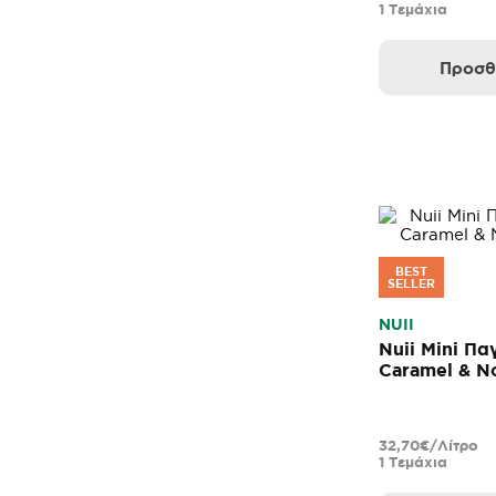
1 Τεμάχια
Προσθ
BEST
SELLER
NUII
Nuii Mini Πα
Caramel & N
32,70€/Λίτρο
1 Τεμάχια