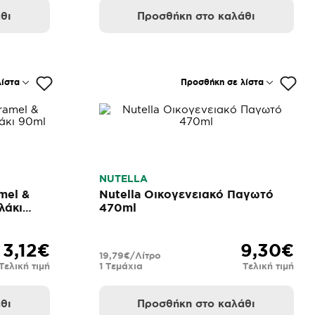
θι
Προσθήκη στο καλάθι
ίστα
Προσθήκη σε λίστα
NUTELLA
mel &
Nutella Οικογενειακό Παγωτό
λάκι
470ml
3,12€
9,30€
19,79€/Λίτρο
Τελική τιμή
1 Τεμάχια
Τελική τιμή
θι
Προσθήκη στο καλάθι