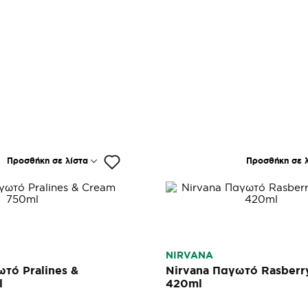
Προσθήκη σε λίστα
Προσθήκη σε λ
NIRVANA
τό Pralines &
Nirvana Παγωτό Rasberry
l
420ml