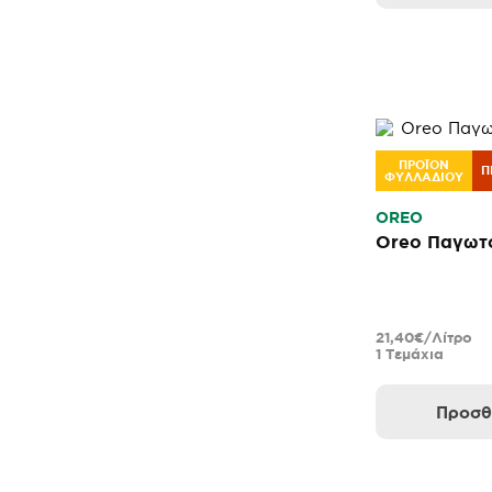
ΠΡΟΪΟΝ
Π
ΦΥΛΛΑΔΙΟΥ
OREO
Oreo Παγωτό
21,40€/Λίτρο
1 Τεμάχια
Προσθ