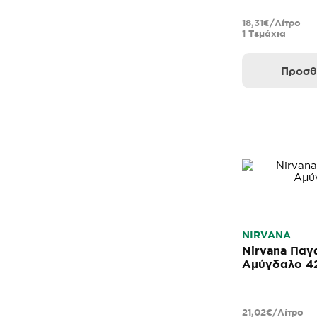
18,31€/Λίτρο
1 Τεμάχια
Προσθ
NIRVANA
Nirvana Παγ
Αμύγδαλο 4
21,02€/Λίτρο