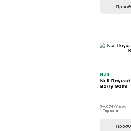
Προσθ
NUII
Nuii Παγωτό
Berry 90ml
34,67€/Λίτρο
1 Τεμάχια
Προσθ