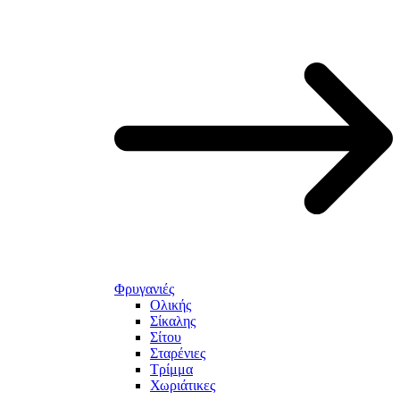
Φρυγανιές
Ολικής
Σίκαλης
Σίτου
Σταρένιες
Τρίμμα
Χωριάτικες