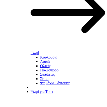
Ψωμί
Κουλούρια
Λοιπά
Ολικής
Πολύσπορο
Σικάλεως
Σίτου
Ψωμάκια Σάντουϊτς
Ψωμί για Τοστ