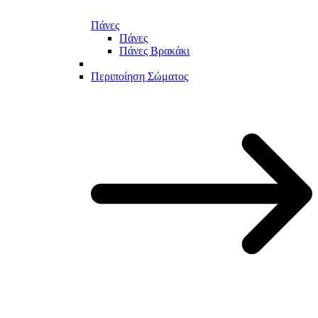
Πάνες
Πάνες
Πάνες Βρακάκι
Περιποίηση Σώματος