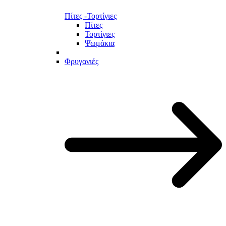
Πίτες -Τορτίγιες
Πίτες
Τορτίγιες
Ψωμάκια
Φρυγανιές