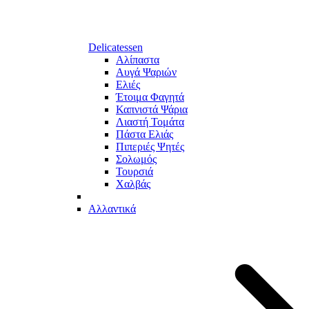
Delicatessen
Αλίπαστα
Αυγά Ψαριών
Ελιές
Έτοιμα Φαγητά
Καπνιστά Ψάρια
Λιαστή Τομάτα
Πάστα Ελιάς
Πιπεριές Ψητές
Σολωμός
Τουρσιά
Χαλβάς
Αλλαντικά