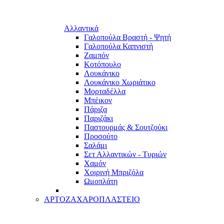
Αλλαντικά
Γαλοπούλα Βραστή - Ψητή
Γαλοπούλα Καπνιστή
Ζαμπόν
Κοτόπουλο
Λουκάνικο
Λουκάνικο Χωριάτικο
Μορταδέλλα
Μπέικον
Πάριζα
Παριζάκι
Παστουρμάς & Σουτζούκι
Προσούτο
Σαλάμι
Σετ Αλλαντικών - Τυριών
Χαμόν
Χοιρινή Μπριζόλα
Ωμοπλάτη
ΑΡΤΟΖΑΧΑΡΟΠΛΑΣΤΕΙΟ