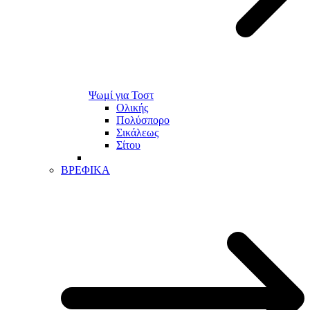
Ψωμί για Τοστ
Ολικής
Πολύσπορο
Σικάλεως
Σίτου
ΒΡΕΦΙΚΑ